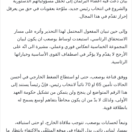
بيان دعت فيه اعضاء البرلمان إلى تحمّل مسؤولياتهم الدستورية
والشروع في انتخاب رئيس جديد، ملوّحة بعقوبات في حق من يعرقل
إحراز تقدّم في هذا المجال.
وإلى حين تبيان المفعول المحتمل لهذا التحذير وأثره على مسار
الاستحقاق الرئاسي، استبعدت اوساط بوصعب ان يكون لبيان
المجموعة الخماسية انعكاس فوري وعملي، مشيرة الى انّه على
الأرجح لا يقدّم ولا يؤخّر في اصطفاف القوى الأساسية وخياراتها
الرئاسية.
ووفق قناعة بوصعب، حتى لو استطاع الضغط الخارجي في أحسن
الحالات تأمين 65 او 70 نائباً لانتخاب رئيس، فإنّ رئيساً يستند إلى
هذا الرقم المتواضع لن ينجح ولن يتمكن من تشكيل حكومة العهد
الأولى، ولذلك لا بدّ من ان يكون محاطاً بتفاهم أوسع يسمح له
بانطلاقة قوية.
وتبعاً لحسابات بوصعب، تتوجب ملاقاة الخارج، او حتى استباقه،
بمسار لبناني ذاتي، بدل البقاء في موقع المتلقّي والاكتفاء بانتظار ما