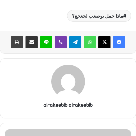
ماذا حمل بوصعب لجعجع؟
واتساب
تيلقرام
ڤايبر
لاين
مشاركة عبر البريد
طباعة
alrakeeblb alrakeeblb