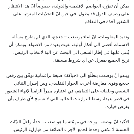
يمكن أن تقرّره العواصم الإقليمية والدولية، خصوصاً انّ هذا الانتظار
على رصيف الدول قد يطول، في حين انّ التحدّيات المترتبة على
الشغور آخذة في التفاقم.
وتفيد المعلومات، انّ لقاء بوصعب – جعجع، الذي لم يطرح مسألة
الاسماء، أفضى الى أفكار أولية، بقيت بعيدة من الاضواء، ويمكن أن
يُبنى عليها في إطار السعي الى البحث عن آلية لانتخاب الرئيس،
تريح الجميع بمعزل عن أي شروط مسبقة.
ويبدو انّ بوصعب يتطلّع الى «حياكة» صيغة براغماتية توفّق بين رفض
جعجع وقوى معارِضة أخرى، الحوار التقليدي، وبين إصرار الثنائي
الشيعي وحلفائه على التفاهم، في اعتباره ممراً الزامياً لإنهاء الشغور
في قصر بعبدا، وسط التوازنات الحالية التي لا تسمح لأي طرف بأن
يفرض خياره.
الأكيد انّ بوصعب يواجه في مهمّته ما هو صعب… جداً، ولعلّ النيّات
الحسنة لا تكفي وحدها لجمع الأجزاء الضائعة من «بازل» الرئيس.