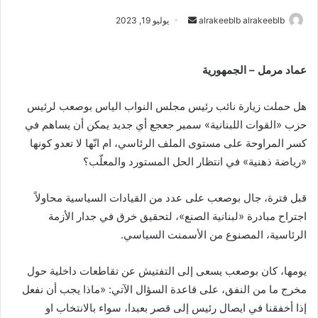
alrakeeblb alrakeeblb
أ
يوليو 19, 2023
ر
س
عماد مرمل – الجمهورية
ل
ب
هل حملت زيارة نائب رئيس مجلس النواب الياس بوصعب لرئيس
ر
ي
حزب «القوات اللبنانية» سمير جعجع أي جديد يمكن أن يساهم في
د
كسر المراوحة على مستوى الملف الرئاسي، ام انّها لا تعدو كونها
ا
«رياضة ذهنية» في انتظار الحل المستورد والمعلّب؟
إ
ل
قبل فترة، جال بوصعب على عدد من القيادات السياسية محاولاً
ك
اجتراح مبادرة «لبنانية الصنع»، لتحقيق خرق في جدار الأزمة
ت
الرئاسية، المصنوع من الأسمنت السياسي.
ر
و
يومها، كان بوصعب يسعى إلى التفتيش عن تقاطعات داخلية حول
ن
مخرج ما من النفق، على قاعدة السؤال الآتي: «ماذا يجب أن نفعل
ي
إذا أخفقنا في ايصال رئيس إلى قصر بعبدا، سواء بالانتخاب او
ا