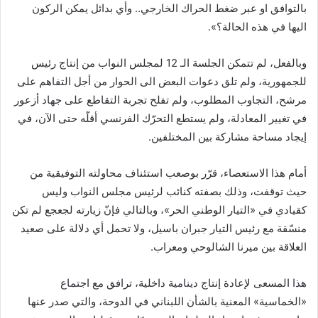
بالتوافق او عبر ضغط الحراك الخارجي.. وأي بدائل يمكن الركون
اليها في هذه الحالة؟».
وبالفعل، لم تتمكن الجلسة الـ 12 لمجلس النواب من إنتاج رئيس
للجمهورية، ولم تلق دعوات البعض الى الحوار من أجل التفاهم على
مرشح، التجاوب المطلوب، ولم تفلح تجربة التقاطع على جهاد أزعور
في تغيير المعادلة، ولم يستطع التحرّك الفرنسي أقلّه حتى الآن، في
إيجاد مساحة مشاركة بين المختلفين.
أمام هذا الاستعصاء، قرّر بوصعب استئناف محاولته التوفيقية من
حيث توقفت، وذلك بصفته كنائب لرئيس مجلس النواب وليس
كقيادي في «التيار الوطني الحر»، وبالتالي فإنّ زيارته لجعجع لم تكن
منسّقة مع رئيس التيار جبران باسيل، ولا تحمل أي دلالة على صعيد
العلاقة بين ميرنا الشالوحي ومعراب.
هذا المسعى لإعادة إنتاج دينامية داخلية، ترافق مع اجتماع
«الخماسية» المعنية بالشأن اللبناني في الدوحة، والتي صدر عنها