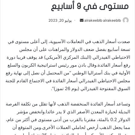
مستوى في 9 أسابيع
alrakeeblb alrakeeblb
أ
يوليو 20, 2023
ر
س
صعدت أسعار الذهب في التعاملات الآسيوية، إلى أعلى مستوى في
ل
تسعة أسابيع بفضل ضعف الدولار والمراهنات على أن مجلس
ب
ر
الاحتياطي الفيدرالي (البنك المركزي الأمريكي) قد يوقف قريبا دورة
ي
رفع أسعار الفائدة.وقال بادن مور رئيس استراتيجية الكربون والسلع
د
الأولية في بنك أستراليا الوطني “من المحتمل أن نصل إلى نهاية رفع
ا
مجلس الاحتياطي الفيدرالي أسعار الفائدة في الاجتماع القادم للجنة
إ
السوق المفتوحة الفيدرالي (يوم 26 تموز)”.
ل
ك
وتساعد أسعار الفائدة المنخفضة الذهب لأنها تقلل من تكلفة الفرصة
ت
البديلة لحيازة المعدن الأصفر الذي لا يدر عائدا.وانخفض مؤشر
ر
الدولار 0.2 بالمئة، مقتربا بالقرب من أدنى مستوى في أكثر من عام،
و
مما يجعل الذهب أرخص لحاملي العملات الأخرى.ومن المتوقع أن
ن