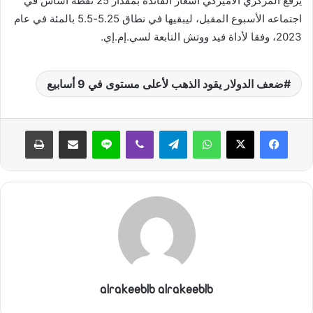
يرفع المركزي الأميركي أسعار الفائدة بمقدار 25 نقطة أساس في
ي
اجتماعه الأسبوع المقبل، ليبقيها في نطاق 5.25-5.5 بالمئة في عام
ا
2023، وفقا لأداة فيد ووتش التابعة لسي.إم.إي.
ضعف الدولار يقود الذهب لأعلى مستوى في 9 أسابيع
واتساب
تيلقرام
ڤايبر
لاين
مشاركة عبر البريد
طباعة
alrakeeblb alrakeeblb