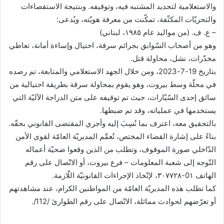
والاستعلامية لتحديد المشتبه فيه، وتوقيفه. وبنتيجة الاستقصاءات
ن
والتحريّات المكثّفة، تمكّنت من معرفة هويّته، ويُدعى:
ي
– ع. ف. (من مواليد عام ١٩٨٥، لبناني)
ا
وهو من أصحاب السّوابق بجرائم سرقة، احتيال وإساءة أمانة، تعاطي
مخدّرات، نشل، محاولة قتل.
بتاريخ 19-7-2023، ومن خلال الجهد الاستعلامي والمتابعة، تم رصده
في محلّة وسط بيروت، وهو يقوم بمحاولة سرقة بطريقة احتيالية من
سائق إحدى السّيّارات، حيث تم توقيفه على متن الدراجة الآليّة التي
يستخدمها في عملياته، وقد تم ضبطها.
بالتحقيق معه، اعترف بما نُسِبَ إليه وأجري المقتضى القانوني بحقّه.
بناءً على إشارة القضاء المختص، تُعمِّم المديريّة العامّة لقوى الأمن
الدّاخلي صورة الموقوف، وتطلب من الذين وقعوا ضحيّة أعماله
التّوجه إلى شعبة المعلومات – فرع بيروت، أو الاتّصال على رقم
الهاتف 0۱-۳۰۷۷۲۸، لإتّخاذ الإجراءات القانونيّة اللّازمة.
كما تطلب هذه المديريّة العامّة من المواطنين الكرام، عند مشاهدتهم
أو تعرّضهم لحوادث مماثلة، الاتّصال على رقم الطوارئ /112/.