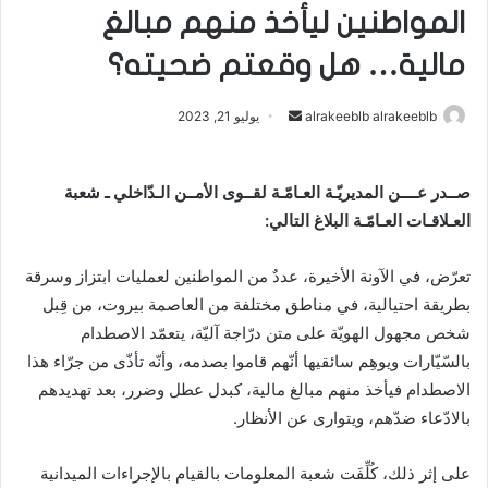
المواطنين ليأخذ منهم مبالغ
مالية… هل وقعتم ضحيته؟
alrakeeblb alrakeeblb
أ
يوليو 21, 2023
ر
س
صــدر عــــن المديريّـة العـامّـة لقــوى الأمــن الـدّاخلي ـ شعبة
ل
العـلاقـات العـامّـة البلاغ التالي:
ب
ر
ي
تعرّض، في الآونة الأخيرة، عددٌ من المواطنين لعمليات ابتزاز وسرقة
د
بطريقة احتيالية، في مناطق مختلفة من العاصمة بيروت، من قِبل
ا
شخص مجهول الهويّة على متن درّاجة آليّة، يتعمّد الاصطدام
إ
بالسّيّارات ويوهِم سائقيها أنّهم قاموا بصدمه، وأنّه تأذّى من جرّاء هذا
ل
الاصطدام فيأخذ منهم مبالغ مالية، كبدل عطل وضرر، بعد تهديدهم
ك
بالادّعاء ضدّهم، ويتوارى عن الأنظار.
ت
ر
على إثر ذلك، كُلِّفَت شعبة المعلومات بالقيام بالإجراءات الميدانية
و