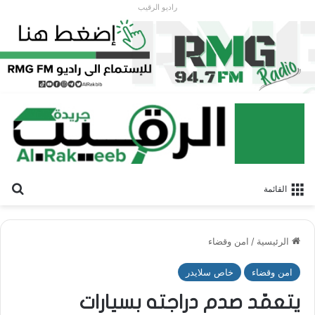
راديو الرقيب
بح
القائمة
الرئيسية
/
امن وقضاء
امن وقضاء
خاص سلايدر
يتعمّد صدم دراجته بسيارات