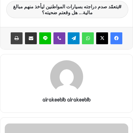
يتعمّد صدم دراجته بسيارات المواطنين ليأخذ منهم مبالغ
مالية... هل وقعتم ضحيته؟
واتساب
تيلقرام
ڤايبر
لاين
مشاركة عبر البريد
طباعة
alrakeeblb alrakeeblb