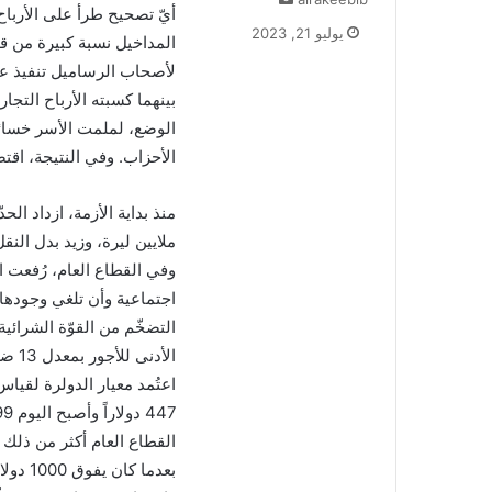
أيّ تصحيح طرأ على الأرباح 
ر
يوليو 21, 2023
المداخيل نسبة كبيرة من قوّ
س
ل
لأصحاب الرساميل تنفيذ عم
ب
بينهما كسبته الأرباح التجا
ر
الوضع، لملمت الأسر خسائر
ي
الأحزاب. وفي النتيجة، اقتص
د
ا
إ
ل
ك
وفي القطاع العام، رُفعت ا
ت
اجتماعية وأن تلغي وجودها 
ر
و
ن
الأد
ي
اعتُمد معيار الدولرة لقياس
ا
بعدما 