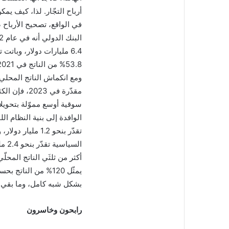
أرباح التجّار. لذا، كيف يم
في الواقع، تصحيح الأرباح ص
مقدّرة في 3
سوقية أوسع مموّلة بتحويلا
الوافدة إلى بنية النظام الل
تقدّر بنحو 1.2 
أكثر من ثلثَي الناتج المحلّ
يمثّل 120% من النات
بشكل شبه كامل، وما بقي م
رابحون وخاسرون