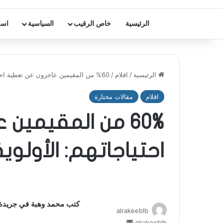
الرئيسية
خاص الرقيب
السياسية
اسر
الرئيسية
/
اقلام
/
60% من المقيمين عاجزون عن تغطية احتياجاتهم: الأولوية لأرباح التجّار… دائماً
اقلام
مقالات مختارة
60% من المقيمين
احتياجاتهم: الأولوية ل
كتب محمد وهبة في جريدة “
alrakeeblb
alrakeeblb
أ