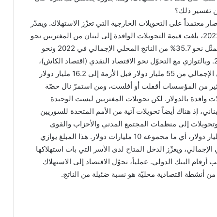
كن تفسير ذلك؟
ار معتمداً على التحويلات الخارجية التي تعزّز الاستهلاك. ويقدّر
البنك الدولي أنه في عام 2022، بلغت قيمة التحويلات الوافدة إلى لبنان من المغتربين نحو
6.4 مليارات دولار، وباتت تمثّل نحو 35.7% من الناتج المحلي الإجمالي في 2022 ونحو
53.8% من الناتج في 2021. وبالتوازي مع التحوّل نحو الاقتصاد النقدي (اقتصاد الكاش)،
ومع انكماش الناتج المحلي الإجمالي من 55 مليار دولار قبل الأزمة إلى 16.2 مليار دولار
202، فإن الكثير من المؤسسات أقفلت أو أفلست، ومن استمرّ نال حصّة
ت وافدة بالدولار. لكن تحويلات المغتربين ليست الوحيدة
بناني، إذ هناك أيضاً تحويلات آتية من الأمم المتحدة للسوريين
مليار دولار، وتحويلات إلى منظمات المجتمع المدني والأحزاب والقوى
السياسية تقدّر بنحو 2.4 مليار دولار، أي ما مجموعه 10 مليارات دولار. هذا المبلغ يوازي
ي الإجمالي، ويعزّز الدخل المتاح لدى الأسر التي بات استهلاكها
ج بحسب أرقام البنك الدولي. عملياً، تحوّل الاقتصاد إلى الاستهلاك
ن أنشطة اقتصادية محليّة هو نسبة ضئيلة من الناتج.