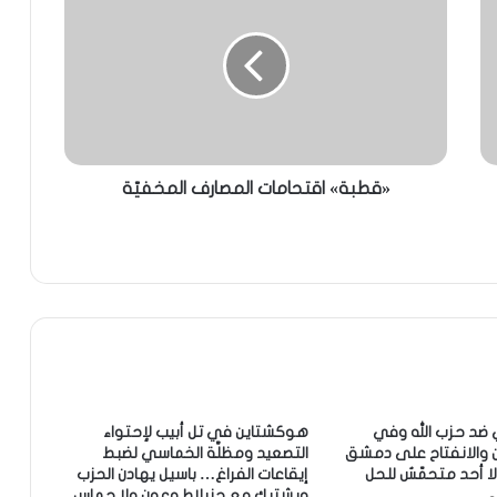
«قطبة» اقتحامات المصارف المخفيّة
 ضد حزب الله وفي
هوكشتاين في تل أبيب لإحتواء
ن والانفتاح على دمشق
التصعيد ومظلَّة الخماسي لضبط
 لا أحد متحمّسٌ للحل
إيقاعات الفراغ… باسيل يهادن الحزب
ويشتبك مع جنبلاط وعون ولا حماس