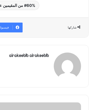
60% من المقيمين عاجزون عن تغطية احتياجاتهم: الأولوية لأرباح التجّار... دائماً
فيسبوك
شاركها
alrakeeblb alrakeeblb