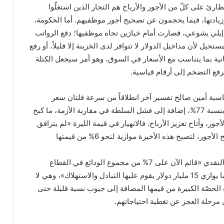
ارئ على كلّ من الأجور والأرباح هم التجار الذين استغلّوا
وزيادتها، فيما يحجمون عن تصحيح أجور موظفيهم. أما الحكومة،
يلي يشوعي، فصارت أمام خيارَين تجاه موظفيها؛ دفع الرواتب
ستحيل لأن مداخيل الدولار لا تتوافر لدى الخزينة إلا قليلاً، أو رفع
انية بما يتناسب مع الأسعار في السوق، وهو أمر سيجعل الكتلة
رفع التضخم إلى أرقام قياسية.
سبة أمين صالح تفسير آخر انطلاقاً من سرعة فلتان سعر
الصرف في اقتصاد مدولر بنسبة 77%، إضافة إلى فشل السلطة في مقاربة الأزمة، ما كبح
ور، وأتاح تعزيز الأرباح. فالانهيار في قيمة الليرة «لم يترافق
مع تدخل معقول في تصحيح الأجور، لتصبح هذه الأخيرة موازية لنحو 6% من قيمتها
ويرى يشوعي أن الاقتصاد النقدي «قائم الآن على 7% من مجموع الودائع في القطاع
المصرفي قبل الأزمة، أي ما يوازي 15 مليار دولار يقوم عليها التبادل والاستهلاك»، وهي لا
الحصّة الكبيرة من قيمها المضافة إلى جيوب نسبة قليلة حتى