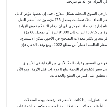
ي الدولة عن الدعم تدريجياً.
ار في السوق المحلية بشكل متدرّج، حتى إن بعضها عوّض كامل
ما فقدته خلال الأزمة. فأسعار الغذاء، مثلاً، تضخّمت بمعدل 178 مرّة، وزادت أسعار النقل
فق أرقام إدارة الإحصاء المركزي. أي أن أرقام التضخّم تفوق الزيادة
في سعر الدولار مقابل الليرة من 1507.5 ليرات إلى 91000 ليرة، أي بمعدل 60 مرّة.
يتجاوز بكثير معدلات التصحيح في الأجور. يمكن الاستنتاج،
بسهولة، أنه رغم ارتفاع الأسعار العالمية اعتباراً من مطلع 2022، ومع وقف الدعم، فإن
وضى التسعير وغياب الحدّ الأدنى من الرقابة في الأسواق.
فعلى سبيل المثال، كان أدنى سعر لكيلوغرام اللحمة يبلغ 8 دولارات قبل الأزمة، وهو الآن
 ينطبق على كثير من السلع والخدمات.
لتطوّرات: إذا كانت الأسعار قد ارتفعت بهذه المعدلات
ست سلباً على معدلات الاستهلاك، وهذا بدوره ينعكس مباشرة على