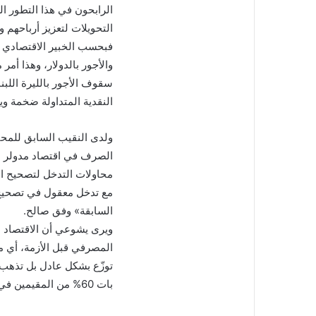
الرابحون في هذا التطور الط
التحويلات لتعزيز أرباحهم 
فبحسب الخبير الاقتصادي إ
والأجور بالدولار، وهذا أمر م
سقوف الأجور بالليرة اللبن
النقدية المتداولة ضخمة وي
ولدى النقيب السابق للمحا
محاولات التدخل لتصحيح الأج
السابقة» وفق صالح.
توزّع بشكل عادل بل تذهب 
بات 60% من المقيمين في مرحلة العجز عن تغطية احتياجاتهم.