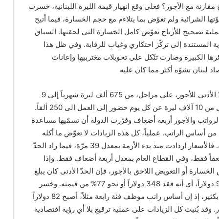
مقارنة مع الأجور؟ فعلى وقع انهيار قيمة الليرة اللبنانية، خسرت
تها الشرائية ولم تعوّض بما يتلاءم مع حجم الخسارة، فيما أتيح
لية تصحيح للأرباح تعوّض كامل الخسارة التي لحقتها. السباق
رية المستندة إلى تركّز احتكاري وغياب للرقابة. وفي ظل هذا
ها الكبيرة وصارت تتّكل على تحويلات مغتربيها وإعانات
اد لبنان تشوّه أكثر مما كان عليه
منذ بداية الأزمة، ازداد الحدّ الأدنى للأجور، على مراحل، من 675 ألف ليرة شهرياً إلى 9
ملايين ليرة، وزيد بدل النقل من 10 آلاف ليرة عن كل يوم حضور إلى العمل الى 250 ألفاً.
لرواتب والأجور أربعة أضعاف وقرّرت الدولة أن تسمّيها مساعدة
من أساس الراتب. عملياً، كل هذه الزيادات لا تعوّض ما أكله
التضخّم من القوّة الشرائية. فالأسعار ازدادت منذ بدء الأزمة بمعدل 39 مرّة، فيما زاد الحدّ
نى للأجور بمعدل 13 ضعفاً فقط، وفي القطاع العام بمعدل أربعة أضعاف فقط. وإذا
 الخسارة أو التعويض اللاحق بالأجور، فإن الحدّ الأدنى كان يبلغ
447 دولاراً وأصبح اليوم 99 دولاراً، أي أنه فقد 348 دولاراً أو نحو 77% من قيمته. وخسر
القطاع العام أكثر من ذلك بكثير، إذ إن أساس راتب موظف فئة رابعة مثلاً، أصبح 82 دولاراً
كان يفوق 1000 دولار. وقد بُنيت كل الزيادات على عملية ترقيع بلا أي رؤية اقتصادية