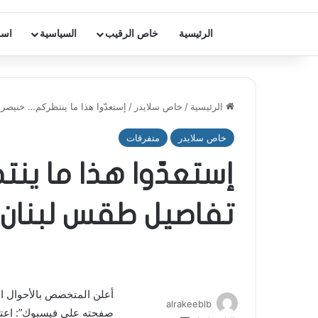
الرئيسية
خاص الرقيب
السياسية
اسر
الرئيسية
/
خاص سلايدر
/
إستعدّوا هذا ما ينتظركم… خنيص
خاص سلايدر
متفرقات
إستعدّوا هذا ما ي
تفاصيل طقس لبنان
أعلن المتخصص بالأحوال الجو
alrakeeblb