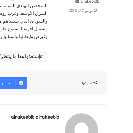
alrakeeblb
أ
ر
يوليو 22, 2023
الشرق الأوسط وغرب روسيا
س
ل
والسودان الذي سيساهم مع
ب
وشمال افريقيا اسبوع حار ج
ر
وقبرص وايطاليا واسبانيا وا
ي
د
ا
إستعدّوا هذا ما ينت
إ
ل
ك
ت
ر
فيسبوك
شاركها
و
ن
ي
ا
alrakeeblb alrakeeblb