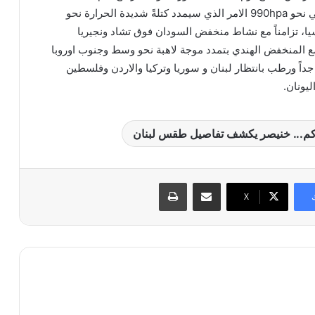
المنخفض الهندي الموسمي نحو 990hpa الامر الذي سيمدد كتلةً شديدة الحرارة نحو
، تزامناً مع نشاط منخفض السودان فوق تشاد ونجيريا
 المنخفض الهندي بتمدد موجة لاهبة نحو وسط وجنوب اوروبا
داً ورطب بانتظار لبنان و سوريا وتركيا والاردن وفلسطين
ليونان.
ظركم... خنيصر يكشف تفاصيل طقس لبنان
مشاركة عبر البريد
طباعة
X