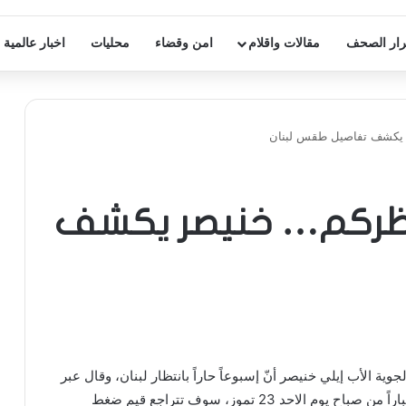
ار الصحف
مقالات واقلام
امن وقضاء
محليات
اخبار عالمية
ر يكشف تفاصيل طقس لبنان
نتظركم… خنيصر يكشف
ية الأب إيلي خنيصر أنّ إسبوعاً حاراً بانتظار لبنان، وقال عبر
صفحته على فيسبوك”: اعتباراً من صباح يوم الاحد 23 تموز، سوف تتراجع قيم ضغط