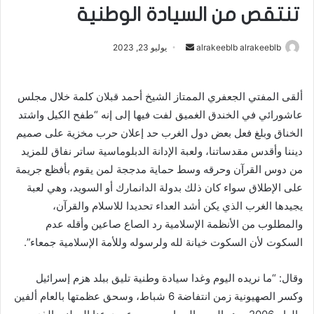
تنتقص من السيادة الوطنية
alrakeeblb alrakeeblb
أ
يوليو 23, 2023
ر
س
ألقى المفتي الجعفري الممتاز الشيخ أحمد قبلان كلمة خلال مجلس
ل
عاشورائي في الخندق الغميق لفت فيها إلى إنه “طفح الكيل واشتد
ب
ر
الخناق وبلغ فعل بعض دول الغرب حد إعلان حرب مخزية على صميم
ي
ديننا وأقدس مقدساتنا، ولعبة الإدانة الدبلوماسية ساتر نفاق للمزيد
د
من دوس القرآن وحرقه وسط حماية مدججة لمن يقوم بأفظع جريمة
ا
على الإطلاق سواء كان ذلك بدولة الدانمارك أو السويد، وهي لعبة
إ
يجيدها الغرب الذي يكن أشد العداء تحديدا للاسلام والقرآن،
ل
والمطلوب من الأنظمة الإسلامية رد الصاع صاعين وأقله عدم
ك
السكوت لأن السكوت خيانة لله ولرسوله وللأمة الإسلامية جمعاء”.
ت
ر
وقال: “ما نريده اليوم وغدا سيادة وطنية تليق ببلد هزم إسرائيل
و
وكسر الصهيونية زمن انتفاضة 6 شباط، وسحق عظمتها بالعام ألفين
ن