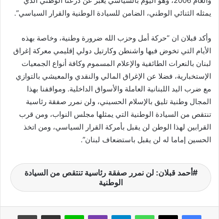
والعام 2006، وهو اليوم بالسياسي يعبر عن درعنا الوطني الذي
ي
يمثله الثنائي الوطني، الضامن للسيادة الوطنية والقرار السياسي”.
ا
وأكد قبلان ان “حركة أمل وحزب الله ضرورة وطنية، وخاصة بهذه
الأيام التي تخوض فيها واشنطن وكارتيل دولي إقليمي معركة إغراق
لبنان بالنعرات الطائفية والإعلام المسموم وكافة أنواع الجمعيات
الإستخبارية، فضلا عن الإغراق المالي والنقدي والمعيشي بالتوازي
مع ضرب اليد اللبنانية العاملة والأسواق الداخلية. ومواقفنا بهذا
المجال وطنية تليق بالإسلام الحسيني، ولن نمرر صفقة رئاسية
تنتقص من السيادة الوطنية التي يمثلها مجلس النواب، ومن قرب
القرابين لهذا الوطن لن يقبل بأمركة القرار السياسي، ومن اتخذ
الحسين إماما له لن يقبل باستضعاف لبنان”.
أحمد قبلان: لن نمرر صفقة رئاسية تنتقص من السيادة
الوطنية
واتساب
تيلقرام
ڤايبر
لاين
مشاركة عبر البريد
طباعة