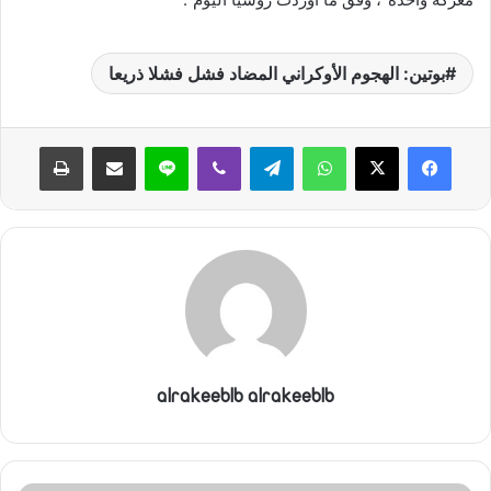
ي
ا
بوتين: الهجوم الأوكراني المضاد فشل فشلا ذريعا
واتساب
تيلقرام
ڤايبر
لاين
مشاركة عبر البريد
طباعة
alrakeeblb alrakeeblb