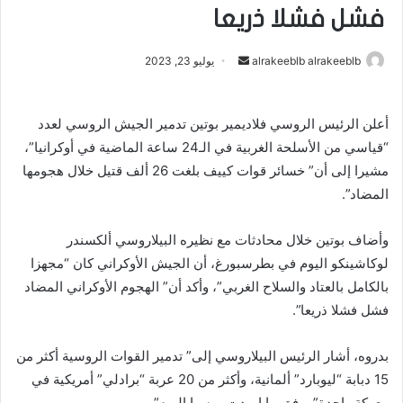
فشل فشلا ذريعا
alrakeeblb alrakeeblb
أ
يوليو 23, 2023
ر
س
أعلن الرئيس الروسي فلاديمير بوتين تدمير الجيش الروسي لعدد
ل
“قياسي من الأسلحة الغربية في الـ24 ساعة الماضية في أوكرانيا”،
ب
ر
مشيرا إلى أن” خسائر قوات كييف بلغت 26 ألف قتيل خلال هجومها
ي
المضاد”.
د
ا
وأضاف بوتين خلال محادثات مع نظيره البيلاروسي ألكسندر
إ
لوكاشينكو اليوم في بطرسبورغ، أن الجيش الأوكراني كان “مجهزا
ل
بالكامل بالعتاد والسلاح الغربي”، وأكد أن” الهجوم الأوكراني المضاد
ك
فشل فشلا ذريعا”.
ت
ر
بدروه، أشار الرئيس البيلاروسي إلى” تدمير القوات الروسية أكثر من
و
15 دبابة “ليوبارد” ألمانية، وأكثر من 20 عربة “برادلي” أمريكية في
ن
معركة واحدة”، وفق ما اوردت روسيا اليوم”.