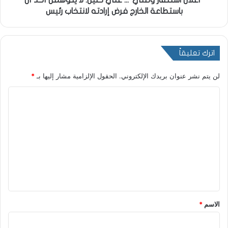
"اعلان استنفار وطني"... علي خليل: لا يتوهمن أحد أن
باستطاعة الخارج فرض إرادته لانتخاب رئيس
اترك تعليقاً
لن يتم نشر عنوان بريدك الإلكتروني.
الحقول الإلزامية مشار إليها بـ
*
ا
ل
ت
ع
ل
ي
ق
*
الاسم
*