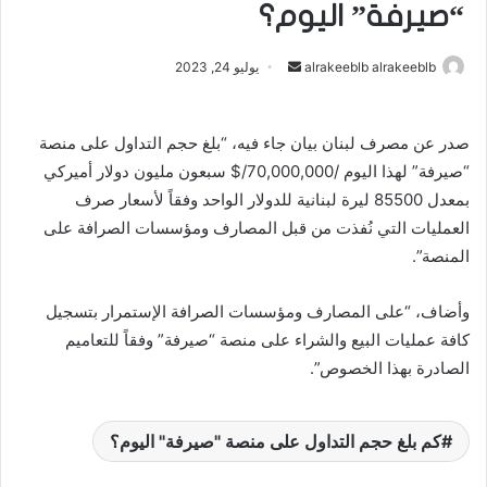
“صيرفة” اليوم؟
alrakeeblb alrakeeblb
أ
يوليو 24, 2023
ر
س
صدر عن مصرف لبنان بيان جاء فيه، “بلغ حجم التداول على منصة
ل
“صيرفة” لهذا اليوم /70,000,000/$ سبعون مليون دولار أميركي
ب
ر
بمعدل 85500 ليرة لبنانية للدولار الواحد وفقاً لأسعار صرف
ي
العمليات التي نُفذت من قبل المصارف ومؤسسات الصرافة على
د
المنصة”.
ا
إ
وأضاف، “على المصارف ومؤسسات الصرافة الإستمرار بتسجيل
ل
كافة عمليات البيع والشراء على منصة “صيرفة” وفقاً للتعاميم
ك
الصادرة بهذا الخصوص”.
ت
ر
و
كم بلغ حجم التداول على منصة "صيرفة" اليوم؟
ن
ي