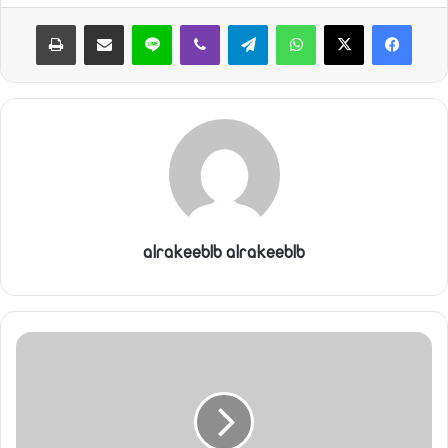
ا
واتساب
تيلقرام
ڤايبر
لاين
مشاركة عبر البريد
طباعة
alrakeeblb alrakeeblb