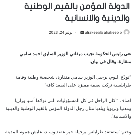
الدولة المؤمن بالقيم الوطنية
والدينية والانسانية
alrakeeblb alrakeeblb
أ
يوليو 24, 2023
ر
س
نعى رئيس الحكومة نجيب ميقاتي الوزير السابق احمد سامي
ل
منقارة، وقال في بيان:
ب
ر
ي
“نودّع اليوم، برحيل الوزير سامي منقارة، شخصية وطنية وقامة
د
طرابلسية تركت بصمة مميزة على الصعد كافة”.
ا
إ
اضاف:” كان الراحل في كل المسؤوليات التي تولاها أمنيا وزاريا
ل
ومدنيا وتربويا وبلديا مثال رجل الدولة المؤمن بالقيم الوطنية والدينية
ك
والانسانية”.
ت
ر
وختم:”ستفتقد طرابلس برحيله خير عضد وسند، عايش هموم المدينة
و