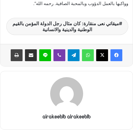
وواكبها بالعمل الدؤوب وبالمحبة الصافية. رحمه الله”.
ن
ي
ا
ميقاتي نعى منقارة: كان مثال رجل الدولة المؤمن بالقيم
الوطنية والدينية والانسانية
واتساب
تيلقرام
ڤايبر
لاين
مشاركة عبر البريد
طباعة
alrakeeblb alrakeeblb