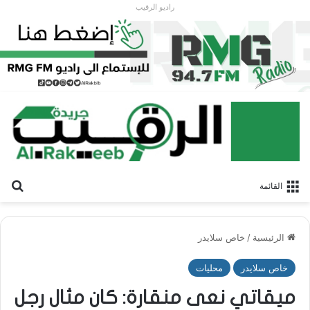
راديو الرقيب
بح
القائمة
الرئيسية
/
خاص سلايدر
خاص سلايدر
محليات
ميقاتي نعى منقارة: كان مثال رجل