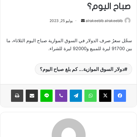
صباح اليوم؟
alrakeeblb alrakeeblb
أ
يوليو 25, 2023
ر
س
سجّل سعرُ صرف الدولار في السوق الموازية صباح اليوم الثلاثاء، ما
ل
بين 91700 ليرة للمبيع و92000 ليرة للشراء.
ب
ر
ي
دولار السوق الموازية... كم بلغ صباح اليوم؟
د
ا
إ
واتساب
تيلقرام
ڤايبر
لاين
مشاركة عبر البريد
طباعة
ل
ك
ت
ر
و
ن