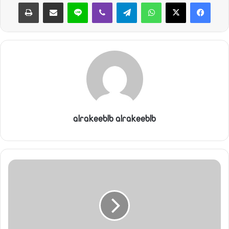
ي
واتساب
تيلقرام
ڤايبر
لاين
مشاركة عبر البريد
طباعة
ا
alrakeeblb alrakeeblb