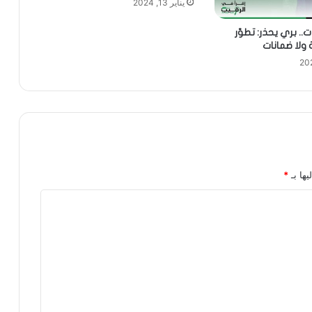
يناير 13, 2024
ت.. بري يحذر: تطوّر
ولا ضمانات
يها بـ
*