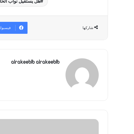
هل يستقيل نواب الحا
ل
ب
ر
ي
فيسبوك
شاركها
د
ا
إ
ل
ك
ت
alrakeeblb alrakeeblb
ر
و
ن
ي
ا