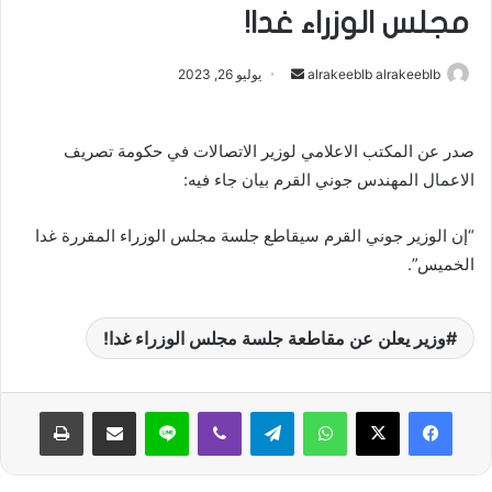
مجلس الوزراء غدا!
alrakeeblb alrakeeblb
أ
يوليو 26, 2023
ر
س
صدر عن المكتب الاعلامي لوزير الاتصالات في حكومة تصريف
ل
الاعمال المهندس جوني القرم بيان جاء فيه:
ب
ر
ي
“إن الوزير جوني القرم سيقاطع جلسة مجلس الوزراء المقررة غدا
د
الخميس”.
ا
إ
وزير يعلن عن مقاطعة جلسة مجلس الوزراء غدا!
ل
ك
ت
واتساب
تيلقرام
ڤايبر
لاين
مشاركة عبر البريد
طباعة
ر
و
ن