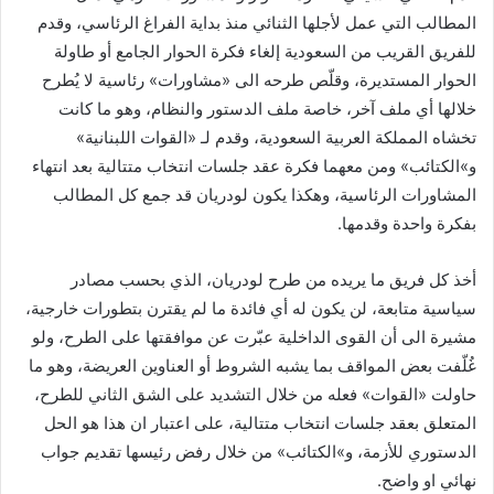
ي
المطالب التي عمل لأجلها الثنائي منذ بداية الفراغ الرئاسي، وقدم
ا
للفريق القريب من السعودية إلغاء فكرة الحوار الجامع أو طاولة
الحوار المستديرة، وقلّص طرحه الى «مشاورات» رئاسية لا يُطرح
خلالها أي ملف آخر، خاصة ملف الدستور والنظام، وهو ما كانت
تخشاه المملكة العربية السعودية، وقدم لـ «القوات اللبنانية»
و»الكتائب» ومن معهما فكرة عقد جلسات انتخاب متتالية بعد انتهاء
المشاورات الرئاسية، وهكذا يكون لودريان قد جمع كل المطالب
بفكرة واحدة وقدمها.
أخذ كل فريق ما يريده من طرح لودريان، الذي بحسب مصادر
سياسية متابعة، لن يكون له أي فائدة ما لم يقترن بتطورات خارجية،
مشيرة الى أن القوى الداخلية عبّرت عن موافقتها على الطرح، ولو
غُلّفت بعض المواقف بما يشبه الشروط أو العناوين العريضة، وهو ما
حاولت «القوات» فعله من خلال التشديد على الشق الثاني للطرح،
المتعلق بعقد جلسات انتخاب متتالية، على اعتبار ان هذا هو الحل
الدستوري للأزمة، و»الكتائب» من خلال رفض رئيسها تقديم جواب
نهائي او واضح.