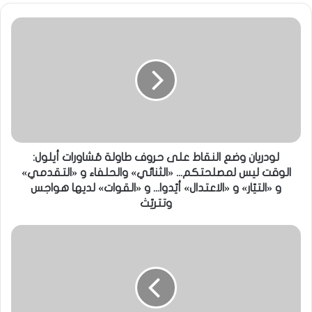
لودريان وضع النقاط على حروف طاولة مُشاورات أيلول:
الوقت ليس لمصلحتكم... «الثنائي» والحلفاء و «التقدمي»
و «التيّار» و «الاعتدال» أيّدوا... و «القوات» لديها هواجس
وتتريّث