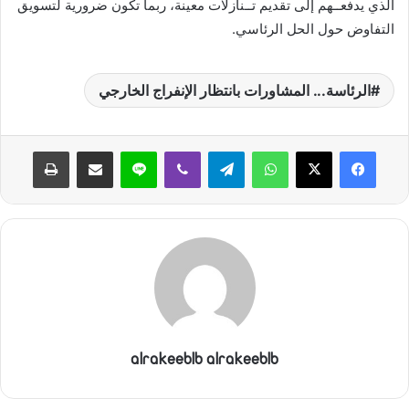
الذي يدفعــهم إلى تقديم تــنازلات معينة، ربما تكون ضرورية لتسويق
التفاوض حول الحل الرئاسي.
الرئاسة... المشاورات بانتظار الإنفراج الخارجي
واتساب
تيلقرام
ڤايبر
لاين
مشاركة عبر البريد
طباعة
alrakeeblb alrakeeblb