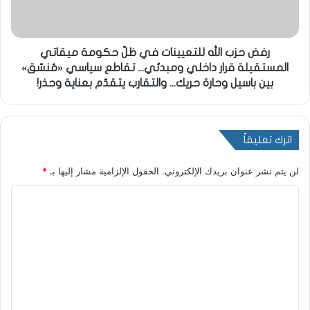
رفض حزب الله للتعيينات في ظلّ حكومة ميقاتي
المستقيلة قرار داخلي ومبدئي... تقاطع سياسي «مُنسّق»
بين باسيل وحارة حريك... والتقارب يتقدّم بعناية وحذر!
اترك تعليقاً
لن يتم نشر عنوان بريدك الإلكتروني.
الحقول الإلزامية مشار إليها بـ
*
ا
ل
ت
ع
ل
ي