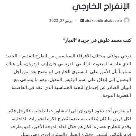
الإنفراج الخارجي
alrakeeblb alrakeeblb
أ
يوليو 27, 2023
ر
س
كتب محمد علوش في جريدة “الديار”
ل
ب
توحي مواقف مختلف الأفرقاء السياسيين من الطرح القديم – الجديد
ر
الذي عاد به المبعوث الرئاسي الفرنسي جان إيف لودريان، بأن هناك
ي
تسليماً بأن الأمور على المستوى الخارجي لم تنضج بعد، من أجل
د
ا
الوصول إلى إتفاق على إسم الرئيس المقبل، وهو ما يتماهى مع
إ
البيان الصادر عن إجتماع اللجنة الخماسية الذي عقد في العاصمة
ل
القطرية الدوحة.
ك
ت
لم يعارض أحد دعوة لودريان الى المشاورات الداخلية، فالرجل قدّم
ر
لكل فريق ما كان يُطالب به عندما تُطرح فكرة الحوارات الداخلية،
و
وقدم للخارج عصارة أفكارهم خلال لقاء الدوحة الأخير، فهو بطرحه
ن
قدم للثنائي الشيعي «فكرة الحوار والمشاورات»، وهي تمثل