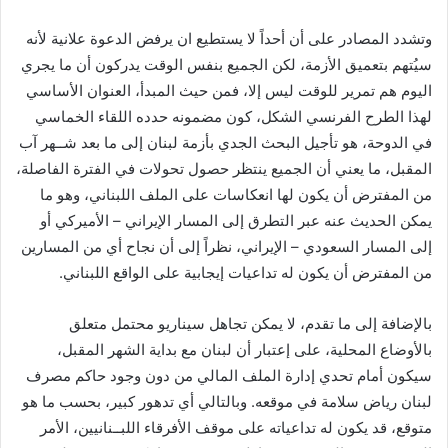
وتشدد المصادر على أن أحداً لا يستطيع ان يرفض الدعوة علانية لأنه
سيُتهم بتعميق الأزمة، لكن الجميع بنفس الوقت يدركون أن ما يجري
اليوم هم تمرير للوقت ليس إلا، فمن حيث المبدأ، العنوان الأساسي
لهذا الطرح الفرنسي الشكل، كون مضمونه حدده اللقاء الخماسي
في الدوحة، هو تأجيل البحث الجدي بأزمة لبنان إلى ما بعد شــهر آب
المقبل، ما يعني أن الجميع ينتظر حصول تحولات في الفترة الفاصلة،
من المفترض أن يكون لها انعكاسات على الملف اللبناني، وهو ما
يمكن الحديث عنه عبر التطرق إلى المسار الإيراني – الأميركي أو
إلى المسار السعودي – الإيراني، نظراً إلى أن نجاح أي من المسارين
من المفترض أن يكون له تداعيات إيجابية على الواقع اللبناني.
بالإضافة إلى ما تقدم، لا يمكن تجاهل سيناريو محتمل متعلق
بالأوضاع المحلية، على إعتبار أن لبنان مع بداية الشهر المقبل،
سيكون أمام تحدي إدارة الملف المالي من دون وجود حاكم مصرف
لبنان رياض سلامة في موقعه. وبالتالي أي تدهور كبير، بحسب ما هو
متوقع، قد يكون له تداعياته على موقف الأفرقاء اللبــنانيين، الأمر