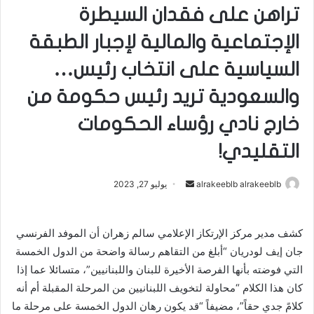
تراهن على فقدان السيطرة
الإجتماعية والمالية لإجبار الطبقة
السياسية على انتخاب رئيس…
والسعودية تريد رئيس حكومة من
خارج نادي رؤساء الحكومات
التقليدي!
أرسل
alrakeeblb alrakeeblb
يوليو 27, 2023
بريدا
إلكترونيا
كشف مدير مركز الإرتكاز الإعلامي سالم زهران أن الموفد الفرنسي
جان إيف لودريان “أبلغ من التقاهم رسالة واضحة من الدول الخمسة
التي فوضته بأنها الفرصة الأخيرة للبنان واللبنانيين”، متسائلا عما إذا
كان هذا الكلام “محاولة لتخويف اللبنانيين من المرحلة المقبلة أم أنه
كلامً جدي حقاً”، مضيفاً “قد يكون رهان الدول الخمسة على مرحلة ما