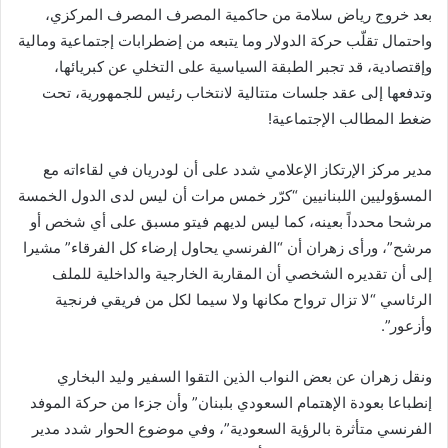
بعد خروج رياض سلامة من حاكمية المصرف المصرف المركزي،
واحتمال تقلّب حركة الدولار وما يتبعه من إضطرابات إجتماعية ومالية
وإقتصادية، قد تجبر الطبقة السياسية على التخلي عن كبريائها،
وتدفعها إلى عقد جلسات متتالية لانتخاب رئيس للجمهورية، تحت
ضغط المطالب الإجتماعية!
مدير مركز الإرتكاز الإعلامي شدد على أن لودريان في لقاءاته مع
المسؤوليين اللبنانيين “كرّر خمس مرات أن ليس لدى الدول الخمسة
مرشحا محدداً بعينه، كما ليس لديهم فيتو مسبق على أي شخص أو
مرشح”، ورأى زهران أن “الفرنسي يحاول إرضاء كل الفرقاء” مشيرا
إلى أن تقديره الشخصي أن المقاربة الخارجية والداخلية للملف
الرئاسي “لا تزال ترواح مكانها ولا سيما لكل من فريقي فرنجية
وأزعور”.
ونقل زهران عن بعض النواب الذين التقوا السفير وليد البخاري
إنطباعا بعودة الإهتمام السعودي بلبنان” وأن جزءا من حركة الموفد
الفرنسي متأثرة بالرؤية السعودية”، وفي موضوع الحوار شدد مدير