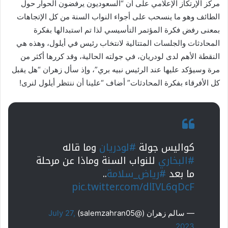
مركز الإرتكاز الإعلامي على أن “السعوديون يرفضون الحوار حول
الطائف وهو ما ينسحب على أجواء النواب السنة من كل الإتجاهات
بمعنى رفض فكرة المؤتمر التأسيسي لذا تم استبدالها بفكرة
المحادثات والجلسات المتتالية لانتخاب رئيس في أيلول، وهذه هي
النقطة الأهم لدى لودريان، في جولته الحالية، وقد كررها أكثر من
مرة وسيؤكد عليها عند الرئيس نبيه بري”، وإذ سأل زهران “هل يقبل
كل الأفرقاء بفكرة المحادثات” أضاف “علينا أن ننتظر أيلول لنرى!
كواليس جولة
#لودريان
وما قاله
#البخاري
للنواب السنة وماذا عن مرحلة
ما بعد
#رياض_سلامة
..
pic.twitter.com/dlIVL6qDcF
— سالم زهران (@salemzahran05)
July 27,
2023