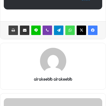
واتساب
تيلقرام
ڤايبر
لاين
مشاركة عبر البريد
طباعة
alrakeeblb alrakeeblb