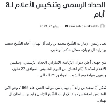
الحداد الرسمي وتنكيس الأعلام لـ3
أيام
alrakeeblb alrakeeblb
أ
يوليو 27, 2023
ر
س
نعى رئيس الإمارات الشّيخ محمد بن زايد آل نهيان، أخاه الشّيخ سعيد
ل
بن زايد آل نهيان، ممثّل حاكم أبوظبي.
ب
ر
ي
من جهته، أعلن ديوان الرّئاسة الإماراتي الحداد الرّسمي، وتنكيس
د
الأعلام لمدّة 3 أيّام اعتبارًا من اليوم الخميس الموافق 27 تمّوز،
ا
وينتهي بنهاية يوم السّبت الموافق 29 الحالي.
إ
ل
يُذكر أنّ سعيد بن زايد آل نهيان من مواليد العين عام 1965، وهو الابن
ك
السّادس لمؤسّس دولة الإمارات الشّيخ الرّاحل زايد بن سلطان آل
ت
نهيان.
ر
و