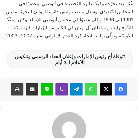
عُيّن بعد تخرّجه وكيلًا لدائرة التّخطيط في أبوظبي، وعضوًا في
ن
المجلس التّنفيذي. وشغل منصب رئيس دائرة الموانئ البحريّة ما بين
ي
1991 إلى 1996، وكان عضوًا في مجلس أبوظبي للإنماء. وكان ممثّلًا
ا
للشّيخ زايد بن سلطان آل نهيان في الكثير من الزّيارات الرّسميّة
الدّوليّة، وتولّى رئاسة اتحاد كرة القدم الإماراتي لفترة 2002- 2003.
وفاة أخ رئيس الإمارات وإعلان الحداد الرسمي وتنكيس
الأعلام لـ3 أيام
واتساب
تيلقرام
ڤايبر
لاين
مشاركة عبر البريد
طباعة