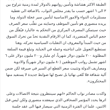
الطبقة الاكثر هشاشة وتأمين رواتبهم بالدولار لمدة زمنية تتراوح بين
٣ الى ٦ اشهر حسب ما يقدر مجلس النواب، بالاضافة الى تغطية
مستلزمات الدواء والامور الاساسية لتأمين سير عجلة الدولة. وما
يريده منصوري هو تأمين الموظف وحمايته من تقلّب سعر الصرف
حيث سيتمكن المصرف المركزي من التحكم به عالبارد فيُقلّل من
حجم الناس المتضررة، كما ان الارقام النقدية تحدّ من تحرك السوق
من حيث المبدأ والمعروف ان التقلبات السياسية تحركه، وهنا
نستطيع التعويل على انتاجيته وعمله في الجباية. وتبلغ قيمة السلفة
المطلوبة ٢٠٠ مليون دولار شهرياً، اي مليار و٢٠٠ مليون دولار على ٦
اشهر تشمل رواتب الموظفين (٨٠ مليون دولار شهرياً) والادوية
ومصاريف الدولة وتثبيت سعر القطع اي السير في صيرفة لكن ضمن
آلية شفافة فلا تُلغى نهائيا بل تصبح لها ضوابط جديدة لا يستفيد منها
المحتكرون».
واكدت مصادر نواب الحاكم «انهم سينتظرون نتيجة الاتصالات وعلى
اثرها يحدد المؤتمر الصحافي الذي سيعقده منصوري ولكن ليس قبل
الاثنين، علما ان الفترة الزمنية التي سيصار فيها الى عقد جلسة