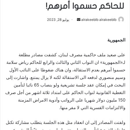
للحاكم حسموا أمرهم!
alrakeeblb alrakeeblb
أ
يوليو 28, 2023
ر
س
الجمهورية
ل
ب
على صعيد ملف حاكمية مصرف لبنان، كشفت مصادر مطلعة
ر
ي
لـ«الجمهورية» ان النواب الثاني والثالث والرابع للحاكم رياض سلامة
د
حسموا أمرهم بعدم الاستقالة، وان هناك ضغوطا على النائب الأول
ا
وسيم منصوري لدفعه الى الاستقالة لكنه لا يزال يمتنع. واشارت إلى
إ
البحث في إمكان عقد جلسة تشريعية ولو بنصاب 65 نائبا لتأمين
ل
التغطية القانونية لنواب الحاكم على امتداد ثلاثة اشهر من أجل صرف
ك
150 مليون دولار شهريا على الرواتب وأدوية الامراض المزمنة
ت
والالتزامات القسرية التي لا مفر منها.
ر
و
ولفتت المصادر إلى ان انعقاد مثل هذه الجلسة يتطلب مشاركة تكتل
ن
«لبنان القوي» لتأمين النصاب حتى لو لم يصوت مؤيّداً للمشروع،