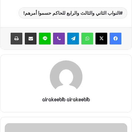
النواب الثاني والثالث والرابع للحاكم حسموا أمرهم!
واتساب
تيلقرام
ڤايبر
لاين
مشاركة عبر البريد
طباعة
alrakeeblb alrakeeblb