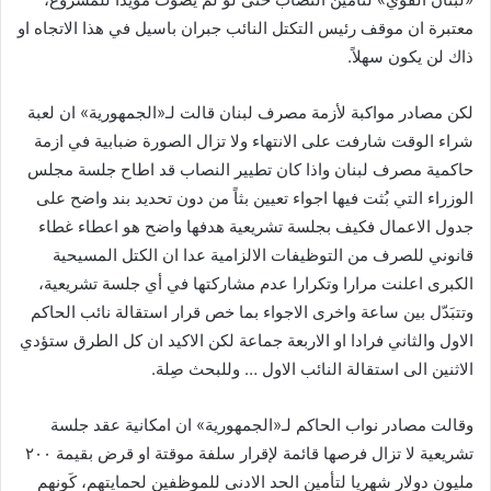
ي
معتبرة ان موقف رئيس التكتل النائب جبران باسيل في هذا الاتجاه او
ا
ذاك لن يكون سهلاً.
لكن مصادر مواكبة لأزمة مصرف لبنان قالت لـ«الجمهورية» ان لعبة
شراء الوقت شارفت على الانتهاء ولا تزال الصورة ضبابية في ازمة
حاكمية مصرف لبنان واذا كان تطيير النصاب قد اطاح جلسة مجلس
الوزراء التي بُثت فيها اجواء تعيين بثاً من دون تحديد بند واضح على
جدول الاعمال فكيف بجلسة تشريعية هدفها واضح هو اعطاء غطاء
قانوني للصرف من التوظيفات الالزامية عدا ان الكتل المسيحية
الكبرى اعلنت مرارا وتكرارا عدم مشاركتها في أي جلسة تشريعية،
وتتبَدّل بين ساعة واخرى الاجواء بما خص قرار استقالة نائب الحاكم
الاول والثاني فرادا او الاربعة جماعة لكن الاكيد ان كل الطرق ستؤدي
الاثنين الى استقالة النائب الاول … وللبحث صِلة.
وقالت مصادر نواب الحاكم لـ«الجمهورية» ان امكانية عقد جلسة
تشريعية لا تزال فرصها قائمة لإقرار سلفة موقتة او قرض بقيمة ٢٠٠
مليون دولار شهريا لتأمين الحد الادنى للموظفين لحمايتهم، كَونهم