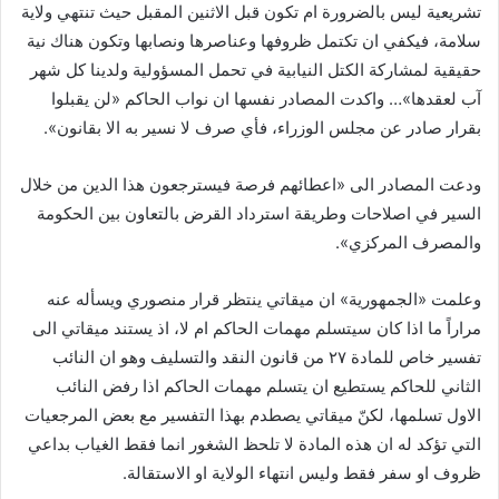
تشريعية ليس بالضرورة ام تكون قبل الاثنين المقبل حيث تنتهي ولاية
سلامة، فيكفي ان تكتمل ظروفها وعناصرها ونصابها وتكون هناك نية
حقيقية لمشاركة الكتل النيابية في تحمل المسؤولية ولدينا كل شهر
آب لعقدها»… واكدت المصادر نفسها ان نواب الحاكم «لن يقبلوا
بقرار صادر عن مجلس الوزراء، فأي صرف لا نسير به الا بقانون».
ودعت المصادر الى «اعطائهم فرصة فيسترجعون هذا الدين من خلال
السير في اصلاحات وطريقة استرداد القرض بالتعاون بين الحكومة
والمصرف المركزي».
وعلمت «الجمهورية» ان ميقاتي ينتظر قرار منصوري ويسأله عنه
مراراً ما اذا كان سيتسلم مهمات الحاكم ام لا، اذ يستند ميقاتي الى
تفسير خاص للمادة ٢٧ من قانون النقد والتسليف وهو ان النائب
الثاني للحاكم يستطيع ان يتسلم مهمات الحاكم اذا رفض النائب
الاول تسلمها، لكنّ ميقاتي يصطدم بهذا التفسير مع بعض المرجعيات
التي تؤكد له ان هذه المادة لا تلحظ الشغور انما فقط الغياب بداعي
ظروف او سفر فقط وليس انتهاء الولاية او الاستقالة.