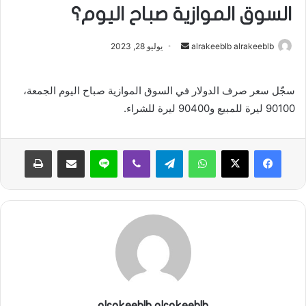
السوق الموازية صباح اليوم؟
alrakeeblb alrakeeblb
أ
يوليو 28, 2023
ر
س
سجّل سعر صرف الدولار في السوق الموازية صباح اليوم الجمعة،
ل
90100 ليرة للمبيع و90400 ليرة للشراء.
ب
ر
ي
واتساب
تيلقرام
ڤايبر
لاين
مشاركة عبر البريد
طباعة
د
ا
إ
ل
ك
ت
ر
و
ن
alrakeeblb alrakeeblb