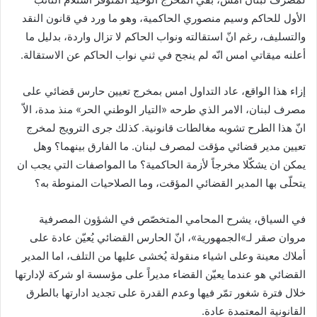
ي
الأول للحاكم وسيم منصوري الحاكمية، وهو ما ورد في قانون النقد
ا
والتسليف، رغم انّ استقالته ونواب الحاكم لا تزال واردة، بدليل ما
أعلنه ميقاتي امس انّه لم ينجح في ثني نواب الحاكم عن الاستقالة.
إزاء هذا الواقع، عاد التداول امس بمخرج تعيين حارس قضائي على
مصرف لبنان، الامر الذي طرحه «التيار الوطني الحر» منذ مدة، الاّ
انّ هذا الطرح تشوبه مغالطات قانونية. كذلك جرى الترويج لمخرج
تعيين مدير قضائي مؤقت لمصرف لبنان. ما الفارق بينهما؟ وهل
يمكن ان يشكّلا مخرجاً لأزمة الحاكمية؟ ما المواصفات التي يجب ان
يتحلّى بها المدير القضائي المؤقت، وما الصلاحيات المنوطة به؟
في السياق، يشرح المحامي المتخصّص في الشؤون المصرفية
مروان صقر لـ»الجمهورية»، انّ الحارس القضائي يُعيّن عادة على
أملاك معينة وعلى اشياء منقولة يُخشى عليها من التلف، اما المدير
القضائي هو عندما يعيّن القضاء مديراً على مؤسسة او شركة لإدارتها
خلال فترة شغور تمّر فيها وعدم القدرة على تجديد ادارتها بالطرق
القانونية المعتمدة عادة.