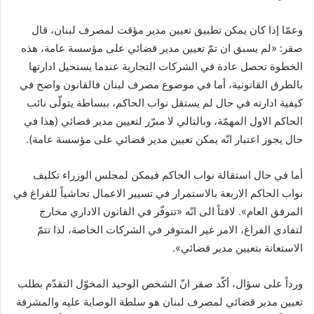
وعمّا إذا كان يمكن تطبيق تعيين مدير مؤقت لمصرف لبنان، قال
صقر: «لم يسبق ان تمّ تعيين مدير قضائي على مؤسسة عامة، هذه
الخطوة تحصل عادة في الشركات التجارية عندما يستحيل ادارتها
بالطرق القانونية، أما في موضوع مصرف لبنان فالقانون واضح في
كيفية ادارته في حال لم يستقل نواب الحاكم، ببساطة يتولّى نائب
الحاكم الاول المهمّة، وبالتالي لا مبرّر لتعيين مدير قضائي (هذا في
حال يجوز اعتبار انّه يمكن تعيين مدير قضائي على مؤسسة عامة).
أما في حال استقالة نواب الحاكم فيمكن لمجلس الوزراء تكليف
نواب الحاكم الاربعة بالاستمرار في تسيير الاعمال تحاشياً للفراغ في
المرفق العام». لافتاً الى انّه «تتوفّر في القانون الاداري مخارج
لتفادي الفراغ، الامر غير المتوفر في الشركات الخاصة، لذا تتمّ
الاستعانة بتعيين مدير قضائي».
ورداً على سؤال، أكّد صقر انّ الشخص الوحيد المخوّل التقدّم بطلب
تعيين مدير قضائي لمصرف لبنان هو سلطة الوصاية عليه والمشرفة