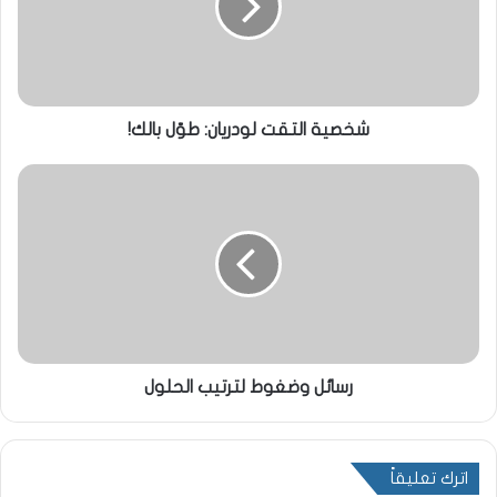
شخصية التقت لودريان: طوّل بالك!
رسائل وضغوط لترتيب الحلول
اترك تعليقاً