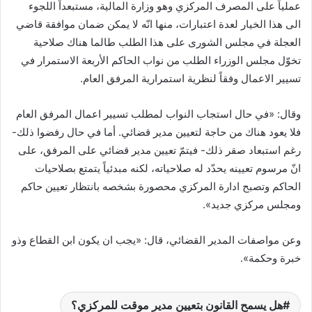
عملياً على المصرف المركزي وهو وزارة المالية، مستبعداً اللجوء
الى هذا الخيار لعدة اعتبارات، منها انّه لا يمكن ضمان موافقة قاضي
العجلة في مجلس الشورى على هذا الطلب طالما هناك صلاحية
تخوّل مجلس الوزراء الطلب من نواب الحاكم الأربعة الاستمرار في
تسيير الاعمال وفقاً لنظرية استمرارية المرفق العام.
وقال: «في حال استجاب النواب لمطلب تسيير اعمال المرفق العام
فلا يعود هناك من حاجة لتعيين مدير قضائي. أما في حال رفضوا ذلك-
رغم استبعاد صقر ذلك- فيتمّ تعيين مدير قضائي على المرفق، على
انّ مرسوم تعيينه يحدّد له صلاحياته، لكنه مبدئياً يتمتع بصلاحيات
الحاكم وتصبح ادارة المركزي محصورة بشخصه بانتظار تعيين حاكم
ومجلس مركزي جديد».
وعن مواصفات المدير القضائي، قال: «يجب ان يكون ابن القطاع وذو
خبرة وحكمة».
هل يسمح القانون بتعيين مدير موقت للمركزي؟