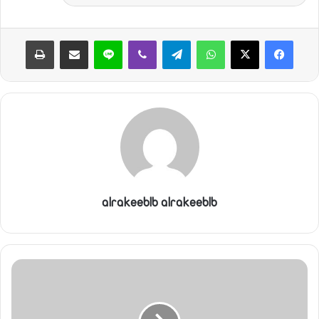
واتساب
تيلقرام
ڤايبر
لاين
مشاركة عبر البريد
طباعة
alrakeeblb alrakeeblb