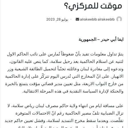
موقت للمركزي؟
alrakeeblb alrakeeblb
أ
يوليو 28, 2023
ر
س
ايفا أبي حيدر – الجمهورية
ل
ب
يتمّ تداول معلومات تفيد بأنّ ضغوطاً تُمارس على نائب الحاكم الاول
ر
ي
لثنيه عن استلام الحاكمية بعد رحيل سلامة، كما ينص عليه القانون،
د
وتدعوه إلى مغادرة لبنان وعائلته تجنّباً لتحميل الطائفة الشيعية وزر
ا
الانهيار. على انّ المخارج التي تُدرس اليوم تتركّز على إدارة الحاكمية
إ
من خارج النواب الاربعة، مثل تعيين مدير قضائي مؤقت يتمتع بالخبرة
ل
والحنكة لإدارة السياسة النقدية في هذه المرحلة الانتقالية.
ك
ت
على مسافة ايام من انتهاء ولاية حاكم مصرف لبنان رياض سلامة، لا
ر
تزال الضبابية تلفّ مصير الحاكمية رغم انّ الاحتمالات المتوفرة
و
تقلّصت. وبعدما سقط مخرج التمديد لسلامة، وفشل تعيين حاكم جديد
ن
لمصرف لبنان أمس، بقي المخرج الوحيد المتوفّر استلام النائب