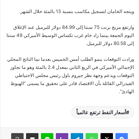
ويتجه الخامان لتسجيل مكاسب بنسبة 13 بالمئة خلال الشهر.
وارتفع مزيج برنت 75 سنتا إلى 84.99 دولار للبرميل عند الإغلاق
اليوم الجمعة بينما زاد خام غرب تكساس الوسيط الأميركي 49 سنتا
إلى 80.58 دولار للبرميل.
وزادت التوقعات بنمو الطلب أمس الخميس بعدما نما الناتج المحلي
الإجمالي الأميركي في الربع الثاني بمعدل 2.4 بالمئة وهو ما تجاوز
التوقعات ويدعم وجهة نظر جيروم باول رئيس مجلس الاحتياطي
الفيدرالي القائلة بأن الاقتصاد قادر على تحقيق ما يسمى “الهبوط
الهادئ”.
أسعار النفط ترتفع عالمياً
واتساب
تيلقرام
ڤايبر
لاين
مشاركة عبر البريد
طباعة