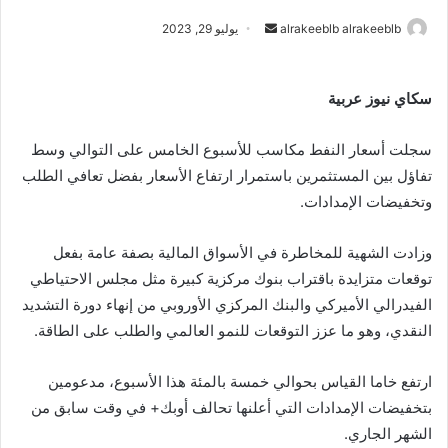
alrakeeblb alrakeeblb
أ
يوليو 29, 2023
ر
س
سكاي نيوز عربية
ل
ب
سجلت أسعار النفط مكاسب للأسبوع الخامس على التوالي وسط
ر
ي
تفاؤل بين المستثمرين باستمرار ارتفاع الأسعار بفضل تعافي الطلب
د
وتخفيضات الإمدادات.
ا
إ
وزادت الشهية للمخاطرة في الأسواق المالية بصفة عامة بفعل
ل
توقعات متزايدة باقتراب بنوك مركزية كبيرة مثل مجلس الاحتياطي
ك
الفيدرالي الأميركي والبنك المركزي الأوروبي من إنهاء دورة التشديد
ت
النقدي، وهو ما عزز التوقعات للنمو العالمي والطلب على الطاقة.
ر
و
ارتفع خاما القياس بحوالي خمسة بالمئة هذا الأسبوع، مدعومين
ن
بتخفيضات الإمدادات التي أعلنها تحالف أوبك+ في وقت سابق من
ي
الشهر الجاري.
ا