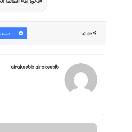
دعوة أبناء الطائفة ال
فيسبوك
شاركها
alrakeeblb alrakeeblb