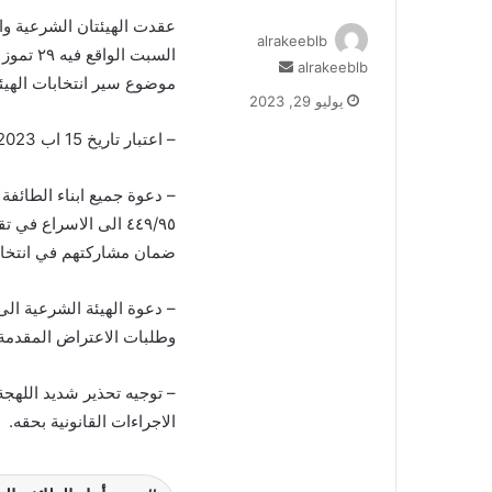
عقدت الهيئتان الشرعية وا
alrakeeblb
alrakeeblb
أ
موضوع سير انتخابات الهيئة العامة للمجلس،
ر
يوليو 29, 2023
س
ل
– اعتبار تاريخ 15 اب 2023 ضمنا موعداً نهائياً لتقديم الطلبات.
ب
ر
– دعوة جميع ابناء الطائفة 
ي
٤٤٩/٩٥ الى الاسراع 
د
ضمان مشاركتهم في انتخا
ا
إ
ل
– دعوة الهيئة الشرعية الى
ك
وطلبات الاعتراض المقدمة 
ت
ر
و
– توجيه تحذير شديد اللهج
ن
الاجراءات القانونية بحقه.
ي
ا