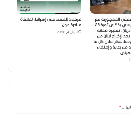
مفتي الجمهورية مع
مرقص: للضغط على إسرائيل لملاقاة
وفد وهنأ السيسي بذكرى ثورة 23
مبادرة عون
يان : نعتبره ضمانة
أبريل 4, 2026
جد لإخراج لبنان من
ودعا: شكرا على كل ما
من رعاية وإحتضان
طيني
يها بـ
*