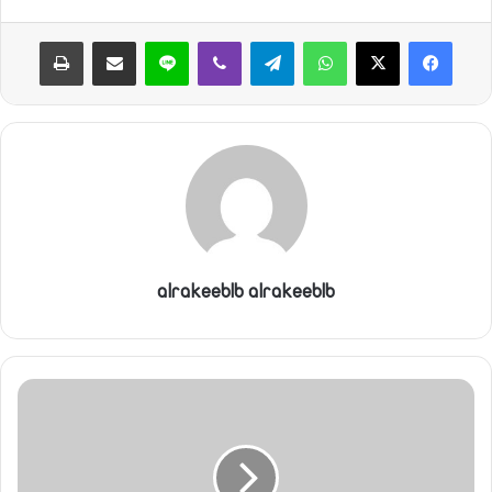
ن
واتساب
تيلقرام
ڤايبر
لاين
مشاركة عبر البريد
طباعة
ي
ا
alrakeeblb alrakeeblb