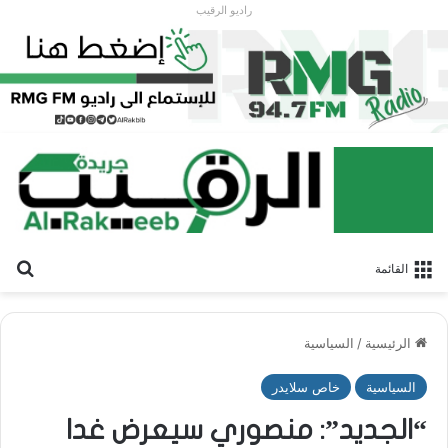
راديو الرقيب
بح
القائمة
الرئيسية
/
السياسية
السياسية
خاص سلايدر
“الجديد”: منصوري سيعرض غدا