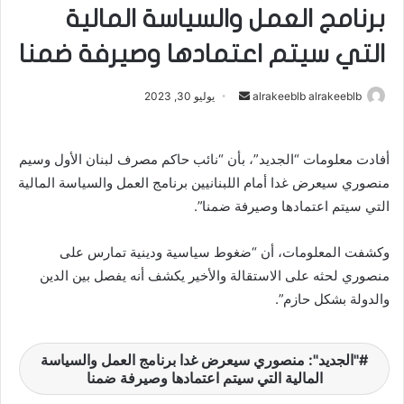
برنامج العمل والسياسة المالية
التي سيتم اعتمادها وصيرفة ضمنا
alrakeeblb alrakeeblb
أ
يوليو 30, 2023
ر
س
أفادت معلومات “الجديد”، بأن “نائب حاكم مصرف لبنان الأول وسيم
ل
منصوري سيعرض غدا أمام اللبنانيين برنامج العمل وال​سياسة​ المالية
ب
ر
التي سيتم اعتمادها وصيرفة ضمنا”.
ي
د
وكشفت المعلومات، أن “ضغوط سياسية ودينية تمارس على
ا
منصوري لحثه على الاستقالة والأخير يكشف أنه يفصل بين الدين
إ
والدولة بشكل حازم”.
ل
ك
ت
"الجديد": منصوري سيعرض غدا برنامج العمل والسياسة
المالية التي سيتم اعتمادها وصيرفة ضمنا
ر
و