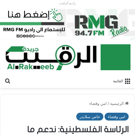
راديو الرقيب
بح
القائمة
الرئيسية
/
امن وقضاء
امن وقضاء
خاص سلايدر
الرئاسة الفلسطينية: ندعم ما