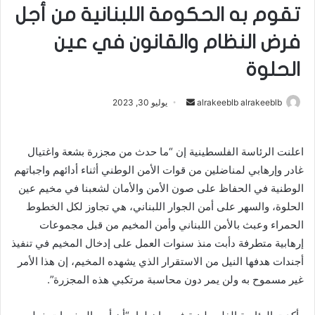
تقوم به الحكومة اللبنانية من أجل
فرض النظام والقانون في عين
الحلوة
alrakeeblb alrakeeblb
أ
يوليو 30, 2023
ر
س
اعلنت الرئاسة الفلسطينية إن “ما حدث من مجزرة بشعة واغتيال
ل
غادر وإرهابي لمناضلين من قوات الأمن الوطني أثناء أدائهم واجباتهم
ب
ر
الوطنية في الحفاظ على صون الأمن والأمان لشعبنا في مخيم عين
ي
الحلوة، والسهر على أمن الجوار اللبناني، هي تجاوز لكل الخطوط
د
الحمراء وعبث بالأمن اللبناني وأمن المخيم من قبل مجموعات
ا
إرهابية متطرفة دأبت منذ سنوات العمل على إدخال المخيم في تنفيذ
إ
أجندات هدفها النيل من الاستقرار الذي يشهده المخيم، إن هذا الأمر
ل
غير مسموح به ولن يمر دون محاسبة مرتكبي هذه المجزرة”.
ك
ت