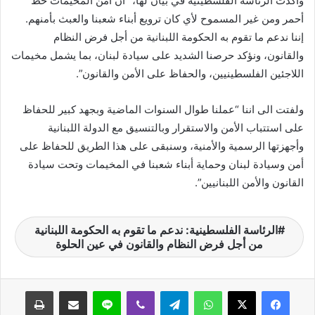
وأكدت الرئاسة الفلسطينية في بيان لها، “أن أمن المخيمات خط
ر
أحمر ومن غير المسموح لأي كان ترويع أبناء شعبنا والعبث بأمنهم.
و
إننا ندعم ما تقوم به الحكومة اللبنانية من أجل فرض النظام
ن
والقانون، ونؤكد حرصنا الشديد على سيادة لبنان، بما يشمل مخيمات
ي
اللاجئين الفلسطينيين، والحفاظ على الأمن والقانون”.
ا
ولفتت الى اننا “عملنا طوال السنوات الماضية وبجهد كبير للحفاظ
على استتباب الأمن والاستقرار وبالتنسيق مع الدولة اللبنانية
وأجهزتها الرسمية والأمنية، وسنبقى على هذا الطريق للحفاظ على
أمن وسيادة لبنان وحماية أبناء شعبنا في المخيمات وتحت سيادة
القانون والأمن اللبنانيين”.
الرئاسة الفلسطينية: ندعم ما تقوم به الحكومة اللبنانية
من أجل فرض النظام والقانون في عين الحلوة
واتساب
تيلقرام
ڤايبر
لاين
مشاركة عبر البريد
طباعة