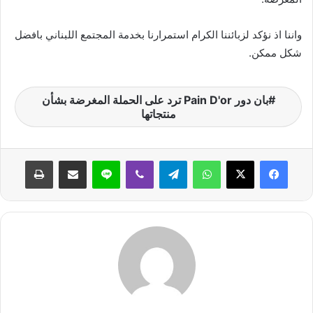
ي
ا
واننا اذ نؤكد لزبائننا الكرام استمرارنا بخدمة المجتمع اللبناني بافضل
شكل ممكن.
بان دور Pain D'or ترد على الحملة المغرضة بشأن
منتجاتها
واتساب
تيلقرام
ڤايبر
لاين
مشاركة عبر البريد
طباعة