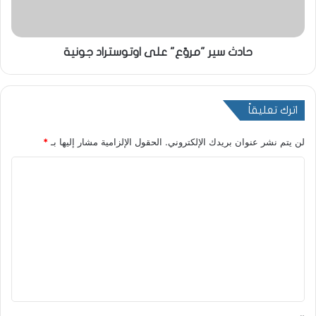
حادث سير "مروّع" على اوتوستراد جونية
اترك تعليقاً
لن يتم نشر عنوان بريدك الإلكتروني.
الحقول الإلزامية مشار إليها بـ
*
ا
ل
ت
ع
ل
ي
ق
*