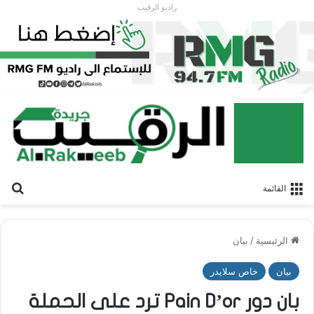
راديو الرقيب
بح
القائمة
الرئيسية
/
بيان
بيان
خاص سلايدر
بان دور Pain D’or ترد على الحملة