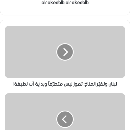
alrakeeblb alrakeeblb
لبنان وتغيّر المناخ: تموز ليس متطرّفاً وبداية آب لطيفة!