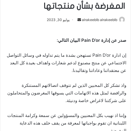
المغرضة بشأن منتجاتها
alrakeeblb alrakeeblb
أ
يوليو 30, 2023
ر
س
صدر عن إدارة Pain D’or البيان التالي:
ل
ب
إن ادارة Pain D’or تستهجن بشدة ما يتم تداوله في وسائل التواصل
ر
ي
الاجتماعي عن منتج مصنوع لدعم شعارات واهداف بعيدة كل البعد
د
عن معتقداتنا وعاداتنا وتقاليدنا.
ا
إ
واذ تشكر كل المحبين الذين لم تتوقف اتصالاتهم المستنكرة
ل
والرافضة لمثل هذه الاتهامات التي يسوقها المغرضون والمتحاملون
ك
على شركتنا لاغراض خاصة ودنيئة.
ت
ر
وإننا اذ نهيب بكل المعنيين والمسؤولين عن سمعة وكرامة المنتجات
و
اللبنانية ان تقوم بواجباتها لمعرفة من يقف خلف هذه الدعاية
ن
المغرضة.