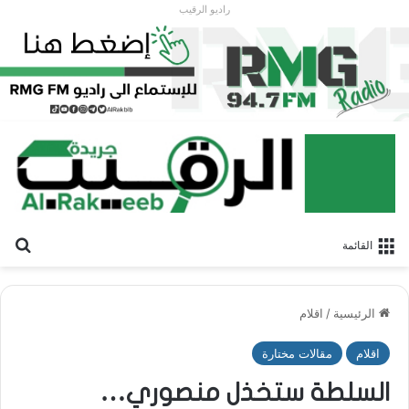
راديو الرقيب
بح
القائمة
الرئيسية
/
اقلام
اقلام
مقالات مختارة
السلطة ستخذل منصوري…