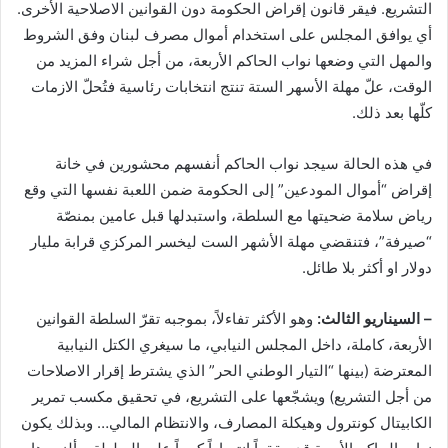
التشريع. فيقر قانون إقراض الحكومة دون القوانين الاصلاحية الأخرى.
أي يوافق المجلس على استخدام أموال مصرف لبنان وفق الشروط
والمهل التي وضعها نواب الحاكم الأربعة، من أجل شراء المزيد من
الوقت، علّ مهلة الأسهر الستة تنتج انتخابات رئاسية فتُحلّ الازمات
كلّها بعد ذلك.
في هذه الحالة سيجد نواب الحاكم أنفسهم محشورين في خانة
إقراض “أموال المودعين” إلى الحكومة ضمن اللعبة نفسها التي وقع
رياض سلامة ضحيتها مع السلطة، واستبدلها قبل عامين بمنصّة
“صيرفة”، فتنقضي مهلة الأشهر الست ليخسر المركزي قرابة مليار
دولار او أكثر بلا طائل.
– السيناريو الثالث:
وهو الأكثر تفاءلاً، بموجبه تقرّ السلطة القوانين
الأربعة، كاملة، داخل المجلس النيابي، ما سيغري الكتل النيابية
المعترضة (بينها “التيار الوطني الحر” الذي يشترط إقرار الاصلاحات
من أجل التشريع) ويشجّعها على التشريع، في تحقيق مكسب تمرير
الكابيتال كونترول وهيكلة المصارف، والانتظام المالي… وبذلك يكون