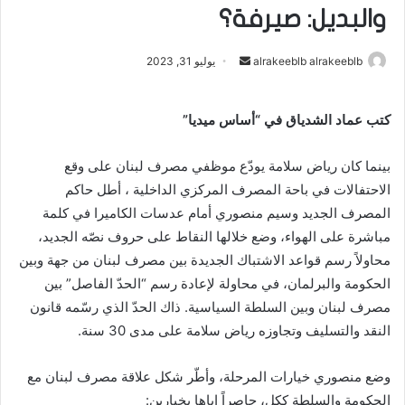
والبديل: صيرفة؟
alrakeeblb alrakeeblb
أ
يوليو 31, 2023
ر
س
كتب عماد الشدياق في “أساس ميديا”
ل
ب
بينما كان رياض سلامة يودّع موظفي مصرف لبنان على وقع
ر
الاحتفالات في باحة المصرف المركزي الداخلية ، أطل حاكم
ي
المصرف الجديد وسيم منصوري أمام عدسات الكاميرا في كلمة
د
ا
مباشرة على الهواء، وضع خلالها النقاط على حروف نصّه الجديد،
إ
محاولاً رسم قواعد الاشتباك الجديدة بين مصرف لبنان من جهة وبين
ل
الحكومة والبرلمان، في محاولة لإعادة رسم “الحدّ الفاصل” بين
ك
مصرف لبنان وبين السلطة السياسية. ذاك الحدّ الذي رسّمه قانون
ت
النقد والتسليف وتجاوزه رياض سلامة على مدى 30 سنة.
ر
و
وضع منصوري خيارات المرحلة، وأطّر شكل علاقة مصرف لبنان مع
ن
الحكومة والسلطة ككل، حاصراً إياها بخيارين: