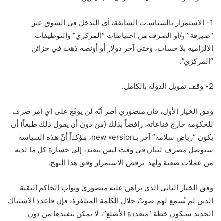
ي
ا
1- الاستمرار بالسياسات السابقة، أي التدخل في السوق عبر
“صيرفة” و/أو الصرف من احتياطات “المركزي” والتوظيفات
الإلزامية بلا حساب، وحتى آخر دولار أو أونصة ذهب في خزائن
“المركزي”.
2- وقف تمويل الدولة بالكامل.
وفق الخيار الأول، فإن منصوري أصر أنّه لن يوقّع على أي أمر صرف
للحكومة خارج قناعاته، رافضاً بذلك (من دون أن يقول ذلك طبعاً) أن
يكون “رياض سلامة” آخر بـnew version، مؤكداً أنّ هذه السياسة
ستوصل مصرف لبنان في وقت ليس ببعيد، إلى خسارة كل ما لديه
من عملات صعبة ولهذا يرفض الاستمرار وفق هذا النهج.
وفق الخيار الثاني الذي يراهن عليه منصوري ونواب الحاكم البقية
الذين لم يُسمع لهم صوتٌ خلال الكلمة المتلفزة، فإن قاعدة الاشتباك
الجديد ستكون خطة “متعددة الأضلع”، لا يمكن تنفيذها من دون