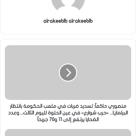
alrakeeblb alrakeeblb
منصوري حاكماً: تسديد ضربات في ملعب الحكومة بانتظار
البرلمان!... «حرب شوارع» في عين الحلوة لليوم الثالث... وعدد
الضحايا يرتفع إلى 11 و70 جريحاً