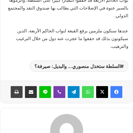
نواب الحاكم الأربعة قد حققواً انتصاراً كبيراً على السلطة، وألزموها
بالسير عنوة في الإصلاحات التي يطالب بها صندوق النقد والمجتمع
الدولي.
عندها سنكون ملزمين برفع القبعة لنواب الحاكم الأربعة، الذين
سيكونون بذلك قد حققوا ما عجزت عنه دول من خلال الترغيب
والترهيب.
السلطة ستخذل منصوري... والبديل: صيرفة؟
واتساب
تيلقرام
ڤايبر
لاين
مشاركة عبر البريد
طباعة