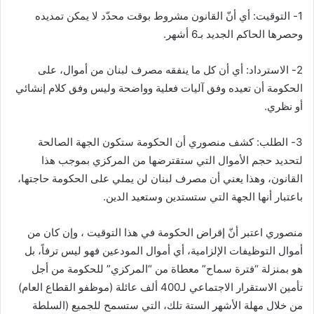
1- التوقيت: أي أنّ القانون مشروط بوقت محدّد لا يمكن تمديده
وحصرها الحاكم الجديد بـ6 أشهر.
2- الاسترداد: أي أن كل ما ينفقه مصرف لبنان من أموال، على
الحكومة أن تعيده وفق آليات فعلية وواضحة وليس وفق كلام إنشائي
أو نظري.
3- الطلب: كشف منصوري أن الحكومة ستكون الجهة الصالحة
لتحديد حجم الأموال التي ستقترضها من المركزي بموجب هذا
القانون، وهذا يعني أن مصرف لبنان لن يملي على الحكومة حاجتها،
باعتبار أنها الجهة التي ستستدين وستعيد الدين.
منصوري اعتبر أنّ إقراض الحكومة في هذا التوقيت ، وإن كان من
أموال التوظيفات الإلزامية، أي أموال المودعين فهو ليس ترفاً، بل
هو بمنزلة “فترة سماح” معطاة من “المركزي” للحكومة من أجل
تأمين الاستقرار الاجتماعي لـ400 ألف عائلة (موظفو القطاع العام)
من خلال مهلة الأشهر الستة تلك، التي ستسمح للجميع (السلطة