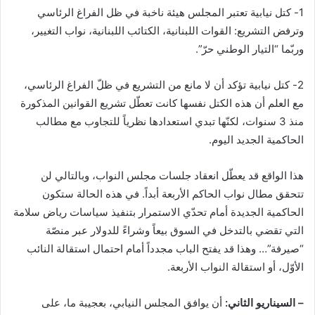
1- كتل نيابية تعتبر المجلس هيئة ناخبة في ظل الفراغ الرئاسي
وترفض التشريع: القوات اللبنانية، الكتائب اللبنانية، نواب التغيير،
وربّما “التيار الوطني حرّ”.
2- كتل نيابية تؤكد أن لا مانع من التشريع في ظلّ الفراغ الرئاسي،
مع العلم أن هذه الكتل نفسها كانت تعطّل تشريع القوانين المذكورة
منذ 3 سنوات، لكنّها تبدي استعدادها نظرياً للتجاوب مع مطالب
الحاكمية الجديد اليوم.
هذا الواقع قد يعطّل انعقاد جلسات مجلس النواب، وبالتالي لن
تتحقق مطال نواب الحاكم الأربعة أبداً. في هذه الحالة ستكون
الحاكمية الجديدة أمام تحدّي الاستمرار بتنفيذ سياسات رياض سلامة
التي تقضي بالتدخل في السوق بيعاً وشراءً للدولار عبر منصّة
“صيرفة”… وهذا قد يفتح الباب مجدداً أمام احتمال استقالة النائب
الأوّل، أو استقالة النواب الأربعة.
– السيناريو الثاني:
أن يوافق المجلس النيابي، بعجيبة ما، على