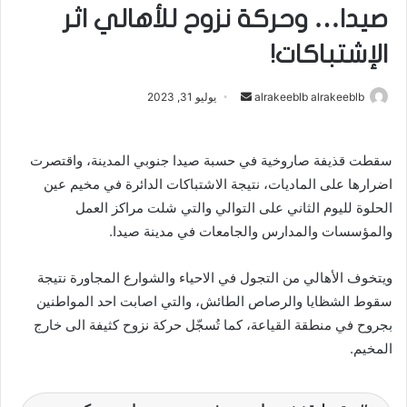
صيدا… وحركة نزوح للأهالي اثر
الإشتباكات!
alrakeeblb alrakeeblb
أ
يوليو 31, 2023
ر
س
سقطت قذيفة صاروخية في حسبة صيدا جنوبي المدينة، واقتصرت
ل
اضرارها على الماديات، نتيجة الاشتباكات الدائرة في مخيم عين
ب
ر
الحلوة لليوم الثاني على التوالي والتي شلت مراكز العمل
ي
والمؤسسات والمدارس والجامعات في مدينة صيدا.
د
ا
ويتخوف الأهالي من التجول في الاحياء والشوارع المجاورة نتيجة
إ
سقوط الشظايا والرصاص الطائش، والتي اصابت احد المواطنين
ل
بجروح في منطقة القياعة، كما تُسجّل حركة نزوح كثيفة الى خارج
ك
المخيم.
ت
ر
و