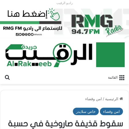
راديو الرقيب
بح
القائمة
الرئيسية
/
امن وقضاء
امن وقضاء
خاص سلايدر
سقوط قذيفة صاروخية في حسبة