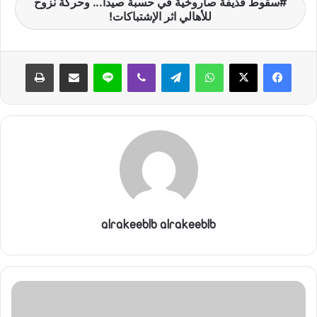
سقوط قذيفة صاروخية في حسبة صيدا... وحركة نزوح
ن
للأهالي اثر الإشتباكات!
ي
ا
واتساب
تيلقرام
ڤايبر
لاين
مشاركة عبر البريد
طباعة
alrakeeblb alrakeeblb