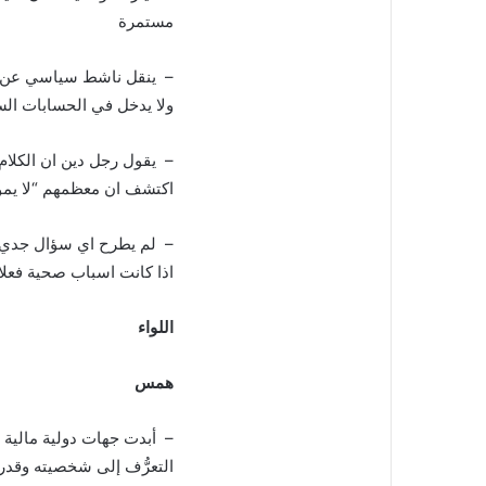
مستمرة
– ينقل ناشط سياسي عن قا
ولا يدخل في الحسابات الس
– يقول رجل دين ان الكلام 
اكتشف ان معظمهم “لا يم
– لم يطرح اي سؤال جدي ع
اذا كانت اسباب صحية فعلا
اللواء
همس
– أبدت جهات دولية مالية وغ
التعرُّف إلى شخصيته وقدرا