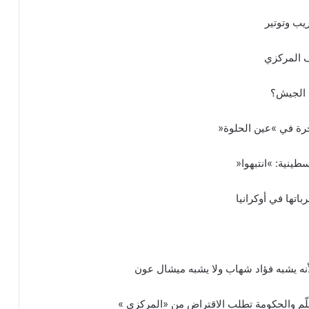
يب وتوتير
 المركزي
ة الجيش؟
رة في »عين الحلوة«
طينية: »انتبهوا«
تها في أوكرانيا
أنه يشبه فؤاد شهاب ولا يشبه ميشال عون
ّم والحكومة تطلب الاقتراض من «المركزي »