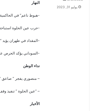
النهار
ر
يوليو 31, 2023
س
ل
-هبوط ناعم” في الحاكمية…
ب
ر
-حرب عين الحلوة استباحة 
ي
د
-المقداد في طهران يؤيد “
ا
إ
ل
-السوداني يؤكد الحرص عل
ك
ت
نداء الوطن
ر
و
ن
– منصوري يفجر ” صاعق ” 
ي
ا
– “عين الحلوة ” تنفيذ وقف
الأخبار