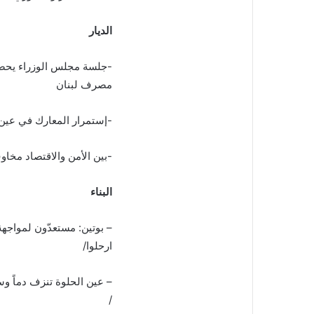
الديار
-جلسة مجلس الوزراء يحضره
مصرف لبنان
-إستمرار المعارك في عين 
-بين الأمن والاقتصاد مخا
البناء
– بوتين: مستعدّون لمواجهة
ارحلوا/
– عين الحلوة تنزف دماً وس
/