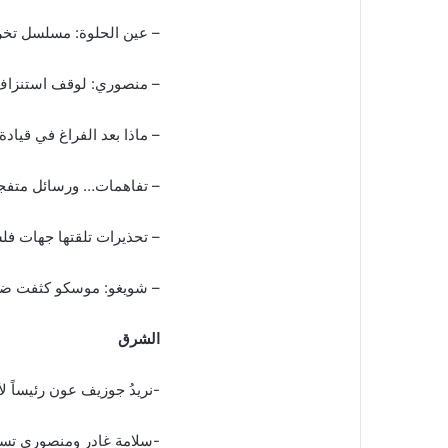
– عين الحلوة: مسلسل تخر
– منصوري: لوقف استنزاف
– ماذا بعد الفراغ في قياد
– تفاهمات… ورسائل متفج
– تحذيرات تلقتها جهات فلس
– شويغو: موسكو كثفت ضربا
الشرق
-نريدُ جوزيف عون رئيساً ل
-سلامة غادر ومنصوري تسل