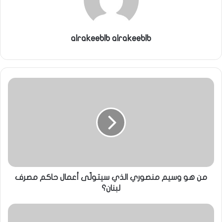
ي
ا
alrakeeblb alrakeeblb
من هو وسيم منصوري الذي سيتولّى أعمال حاكم مصرف
‏لبنان؟