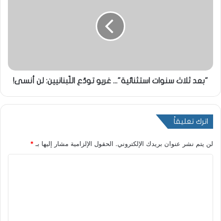
"بعد ثلاث سنوات استثنائية"... غريو تودّع اللّبنانيين: لن أنسى!
اترك تعليقاً
لن يتم نشر عنوان بريدك الإلكتروني.
الحقول الإلزامية مشار إليها بـ
*
ا
ل
ت
ع
ل