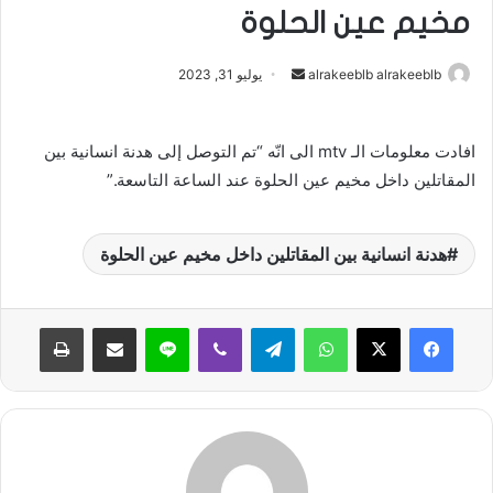
مخيم عين الحلوة
alrakeeblb alrakeeblb
أ
يوليو 31, 2023
ر
س
افادت معلومات الـ mtv الى انّه “تم التوصل إلى هدنة انسانية بين
ل
المقاتلين داخل مخيم عين الحلوة عند الساعة التاسعة.”
ب
ر
ي
هدنة انسانية بين المقاتلين داخل مخيم عين الحلوة
د
ا
إ
واتساب
تيلقرام
ڤايبر
لاين
مشاركة عبر البريد
طباعة
ل
ك
ت
ر
و
ن