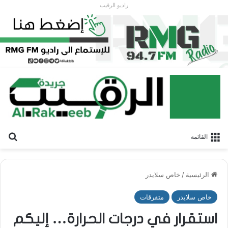
راديو الرقيب
بح
القائمة
الرئيسية
/
خاص سلايدر
خاص سلايدر
متفرقات
استقرار في درجات الحرارة… إليكم