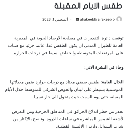
طقس الايام المقبلة
alrakeeblb alrakeeblb
أ
أغسطس 1, 2023
ر
س
توقعت دائرة التقديرات في مصلحة الارصاد الجوية في المديرية
ل
العامة للطيران المدني ان يكون الطقس غدا، غائما جزئيا مع ضباب
ب
على المرتفعات المتوسطة وانخفاض بسيط في درجات الحرارة.
ر
ي
وجاء في النشرة الاتي:
د
ا
إ
الحال العامة:
طقس صيفي معتاد مع درجات حرارة ضمن معدلاتها
ل
الموسمية يسيطر على لبنان والحوض الشرقي للمتوسط خلال الأيام
ك
المقبلة، حتى يوم السبت حيث يتحول الى حار نسبيا.
ت
ر
نحذر من خطر اندلاع الحرائق في المناطق الحرجية ومن التعرض
و
لأشعة الشمس المباشرة في ساعات الذروة، وننصح بالإكثار من
ن
شرب السوائل وارتداء الالبسة القطنية.