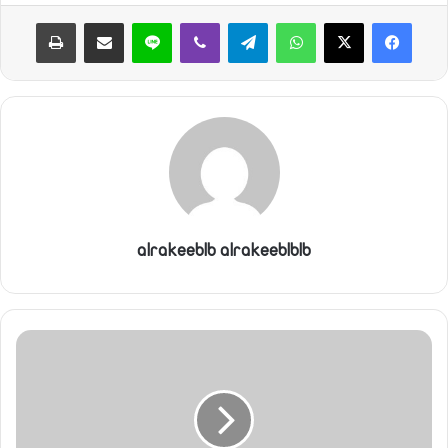
واتساب
تيلقرام
ڤايبر
لاين
مشاركة عبر البريد
طباعة
alrakeeblb alrakeeblblb