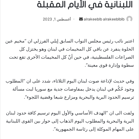
اللبنانية في الأيام المقبلة
alrakeeblb alrakeeblblb
أ
أغسطس 1, 2023
ر
س
اعتبر نائب رئيس مجلس النواب السابق إيلي الفرزلي ان “مخيم عين
ل
الحلوة ينفرد عن باقي كل المخيمات في لبنان وهو يختزل كل
ب
ر
الصراعات الفلسطينية، في حين أنّ كل المخيمات الأخرى تقع تحت
ي
سطوة وإدارة قوى معينة”.
د
ا
وفي حديث لإذاعة صوت لبنان اليوم الثلاثاء، شدد على ان “المطلوب
إ
وجود حُكُم في لبنان يدخل بمفاوصات جدية مع سوريا لبت مسألة
ل
ترسيم الحدود البرية والبحرية ومزارع شبعا وقضية اللجوء”.
ك
ت
ولفت الى ان “الهدف الأساسي والأول اليوم ترسيم كافة حدود لبنان
ر
البرية والبحرية والمطلوب اليوم الذهاب إلى حوار بين القوى اللبنانية
و
على المهام الموكلة إلى رئاسة الجمهورية”.
ن
ي