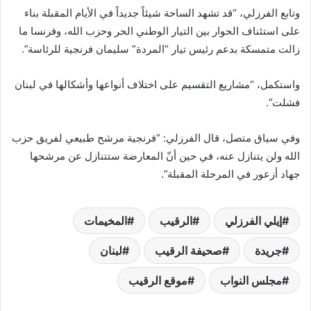
وتابع الفرزلي، “قد تشهد الساحة شيئاً جديداً في الأيام المقبلة بناء
ا
على استئناف الحوار بين التيار الوطني الحر وحزب الله، وفرنسا ما
زالت متمسكة بدعم رئيس تيار “المردة” سليمان فرنجية للرئاسة”.
واستكمل، “مشاريع التقسيم على اختلاف أنواعها وأشكالها في لبنان
فشلت”.
وفي سياق متصل، قال الفرزلي: “فرنجية مرشح طبيعي لفريق حزب
الله ولن يتنازل عنه، في حين أنّ المعارضة ستتنازل عن مرشحها
جهاد أزعور في المرحلة المقبلة”.
إيلي الفرزلي
الرقيب
المخيمات
جريدة
صحيفة الرقيب
لبنان
مجلس النواب
موقع الرقيب