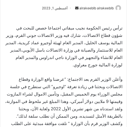
alrakeeblb alrakeeblb
أ
أغسطس 1, 2023
ر
س
ترأس رئيس الحكومة نجيب ميقاتي اجتماعا خصص للبحث في
ل
شؤون قطاع الاتصالات، شارك فيه وزير الاتصالات جوني القرم، وزير
ب
ر
المالية يوسف الخليل، المدير العام لهيئة أوجيرو عماد كريدية، المدير
ي
العام للاستثمار والصيانة في وزارة الاتصالات باسل الأيوبي،المدير
د
العام للانشاء والتجهيز في الوزارة ناجي اندراوس والمدير العام
ا
لوزارة المالية جورج معراوي.
إ
ل
وأعلن الوزير القرم بعد الاجتماع: “عرضنا واقع الوزارة وقطاع
ك
الاتصالات وبحثنا في زيادة تعرفة “اوجيرو” التي ستطرح في جلسة
ت
مجلس الوزراء يوم الخميس المقبل، وتأمين الاموال لشراء المازوت
ر
وقيمتها 9 ملايين دولار أميركي، وهذا المبلغ غير ملحوظ في الموازنة،
و
ولقد استدناه من شهر تشرين الأول 2022 ولغاية الآن، وبحثنا
ن
بالطريقة الأمثل لتسديده، ومن الممكن أن نطلب سلفة لذلك”.
ي
وكشف الوزير قرم بأن الوزارة ” تلقت موافقة مبدئية على الطلب
ا