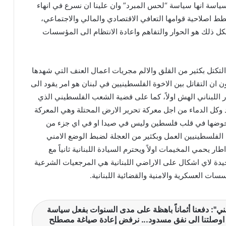
ياسة انها سياسة “لحس المبرد” وان علينا ان نسرع في انهاء
ط اصلاحية قوامها التعافي الاقتصادي والمالي والاجتماعي،
لكل ذلك هو الحوار والتفاهم واعادة الانتظام الى المؤسسات
التكتل بكثير من القلق والالم مجريات اعمال العنف التي شهدها
 ان التقاتل بين الاخوة الفلسطينيين في لبنان هو امر يقود الى
 اللبناني الهش اولاً، كما على قضية الشعب الفلسطيني الذي
د وكل الدماء من اجل معركة تحرير الارض المحتلة وهي المعركة
نخوضها في قلب فلسطين وليس في صيدا او في اي جزء من
ة الفلسطينيين العمل وبكثير من العجلة لضبط الوضع الامني
 يحمي المخيمات اولاً ويحترم السيادة اللبنانية ثانياً مع
حيدة لاي اشكال على الاراضي اللبنانية هي المرجعيات الشرعية
سسات العسكرية والامنية والقضائية اللبنانية.
ني": دفعنا أثماناً باهظة على مدى السنوات بفعل سياسة
ي اوصلتنا الى نفق مسدود... نرفض إعادة صياغة مصطلح