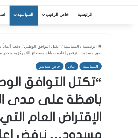
الرئيسية
خاص الرقيب
السياسية
اسر
الرئيسية
/
السياسية
/
“تكتل التوافق الوطني”: دفعنا أثمانا
نفق مسدود… نرفض إعادة صياغة مصطلح اللامركزية ونحذر من
السياسية
بيان
خاص سلايدر
“تكتل التوافق الوطن
باهظة على مدى ال
الإقتراض العام التي
مسدود… نرفض إعا