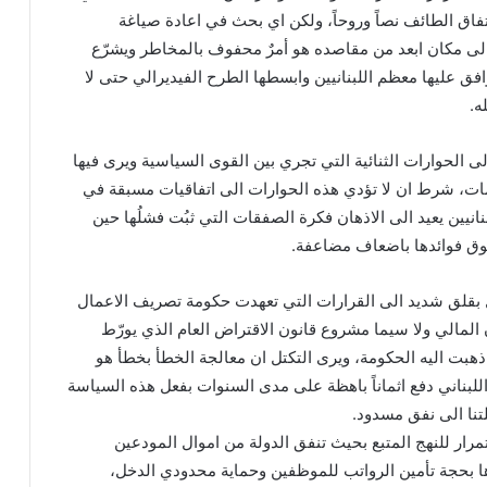
فاق الطائف نصاً وروحاً، ولكن اي بحث في اعادة صياغة
لى مكان ابعد من مقاصده هو أمرٌ محفوف بالمخاطر ويشرّع
افق عليها معظم اللبنانيين وابسطها الطرح الفيديرالي حتى لا
ه.
لى الحوارات الثنائية التي تجري بين القوى السياسية ويرى فيها
همات، شرط ان لا تؤدي هذه الحوارات الى اتفاقيات مسبقة في
انيين يعيد الى الاذهان فكرة الصفقات التي ثبُت فشلُها حين
تفوق فوائدها باضعاف مضاعفة.
 بقلق شديد الى القرارات التي تعهدت حكومة تصريف الاعمال
ن المالي ولا سيما مشروع قانون الاقتراض العام الذي يورّط
 ذهبت اليه الحكومة، ويرى التكتل ان معالجة الخطأ بخطأ هو
لبناني دفع اثماناً باهظة على مدى السنوات بفعل هذه السياسة
تنا الى نفق مسدود.
رار للنهج المتبع بحيث تنفق الدولة من اموال المودعين
ا بحجة تأمين الرواتب للموظفين وحماية محدودي الدخل،