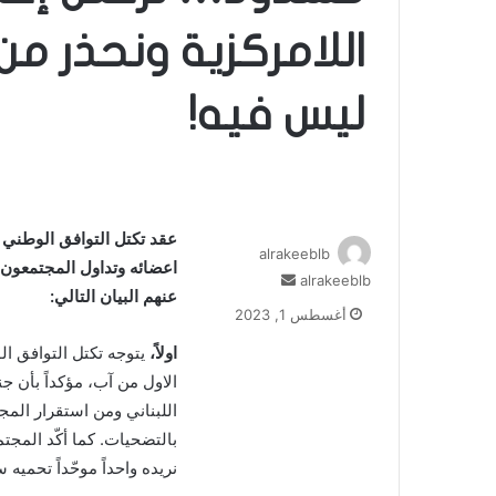
اللامركزية ونحذر م
ليس فيه!
عقد تكتل التوافق الوطني
alrakeeblb
اعضائه وتداول المجتمعون 
alrakeeblb
أ
عنهم البيان التالي:
ر
أغسطس 1, 2023
س
ل
اولاً،
يتوجه تكتل التوافق ال
ب
الاول من آب، مؤكداً بأن ج
ر
اللبناني ومن استقرار المجت
ي
بالتضحيات. كما أكّد المج
د
ا
نريده واحداً موحّداً تحميه
إ