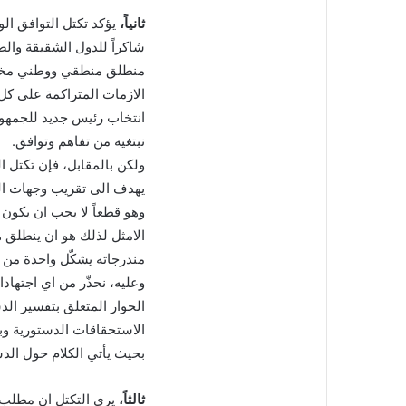
ل
ثانياً،
يؤكد تكتل التوافق ال
ك
شاكراً للدول الشقيقة والص
ت
منطلق منطقي ووطني مختصر
ر
و
الازمات المتراكمة على كل
ن
انتخاب رئيس جديد للجمهوري
ي
نبتغيه من تفاهم وتوافق.
ا
ولكن بالمقابل، فإن تكتل 
يهدف الى تقريب وجهات النظ
وهو قطعاً لا يجب ان يكون حو
الامثل لذلك هو ان ينطلق 
مندرجاته يشكّل واحدة من ا
وعليه، نحذّر من اي اجتهادا
الحوار المتعلق بتفسير الد
الاستحقاقات الدستورية وبع
بحيث يأتي الكلام حول الد
ثالثاً،
يرى التكتل ان مطلب ا