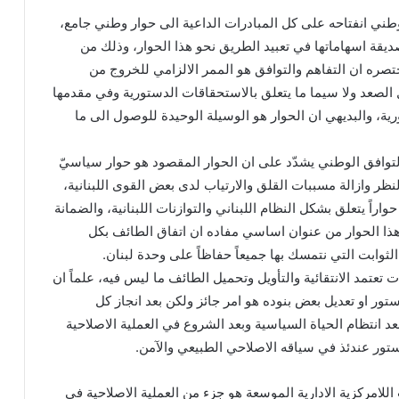
وطني انفتاحه على كل المبادرات الداعية الى حوار وطني جامع،
ديقة اسهاماتها في تعبيد الطريق نحو هذا الحوار، وذلك من
ه ان التفاهم والتوافق هو الممر الالزامي للخروج من
 الصعد ولا سيما ما يتعلق بالاستحقاقات الدستورية وفي مقدمها
ة، والبديهي ان الحوار هو الوسيلة الوحيدة للوصول الى ما
التوافق الوطني يشدّد على ان الحوار المقصود هو حوار سياسيّ
ر وازالة مسببات القلق والارتياب لدى بعض القوى اللبنانية،
اراً يتعلق بشكل النظام اللبناني والتوازنات اللبنانية، والضمانة
هذا الحوار من عنوان اساسي مفاده ان اتفاق الطائف بكل
لثوابت التي نتمسك بها جميعاً حفاظاً على وحدة لبنان.
ت تعتمد الانتقائية والتأويل وتحميل الطائف ما ليس فيه، علماً ان
ستور او تعديل بعض بنوده هو امر جائز ولكن بعد انجاز كل
د انتظام الحياة السياسية وبعد الشروع في العملية الاصلاحية
ستور عندئذ في سياقه الاصلاحي الطبيعي والآمن.
للامركزية الادارية الموسعة هو جزء من العملية الاصلاحية في