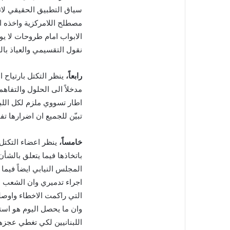
سياق التطبيق الحقيقي لات
مصطلح اللامركزية واخذه ا
الابواب امام طروحات لا يو
نقول التقسيمي والعياذ بالل
رابعاً،
ينظر التكتل بارتياح ا
مدخلاً الى الحلول والتفا
اطار تسووي ملزم لكل اللبن
تبيّن للجميع ان اضرارها 
خامساً،
ينظر اعضاء التكتل
باتخاذها فيما يتعلق بالشأ
المجلس النيابي ايضاً فيما
اجراء تدميري وان الشعب ال
التي راكمت الاخطاء واوصل
وان ما يحصل اليوم هو استم
اللبنانيين لكي تغطي عجزه