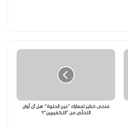
منحى خطير لمعارك "عين الحلوة": هل آن أوان
التخلّص من "التكفيريين"؟