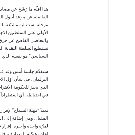
هذا أقلّه ما رَشَحَ عن مصاد
الفاصلة عن موعد أيلول ال
مرحلة استثنائية مشبّعة با
الأولى على السلطتين الإجر
والتغاضي الفاضح عن خرق 
تستطيع السلطة النقدية الحا
السياسي” هو نفسه الذي 
ستقدّم جلسة أمس وغد في 
البرلمان، في شأن أوّل الا
الذي يجيز للحكومة الاقترا
في احتياطه، أي استطراداً 
تمتدّ “مهلة السماح” لإقرار
المقبل، وهي إضافة إلى التغ
إعادة هيكلة المصارف، قانون