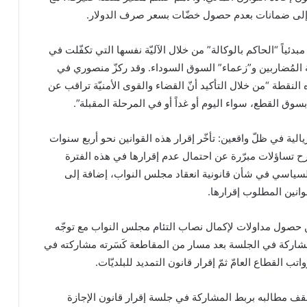
 إلى ضمانات بعدم حصول خضّات بسعر صرف الدولار.
ئياً “الحاكم بالوكالة” من خلال الآليّة نفسها التي تكفّلت في
 المُضاربين و”زعماء” السوق السوداء. وقد ركزّ منصوري في
نقطة “من خلال التأكيد أنّ القضاء والقوى الأمنيّة تراقب عن
سوق القطع، سواء اليوم أو غداً أو في المرحلة المقبلة”.
الية في ظلّ واقعين: تأخّر إقرار هذه القوانين نحو أربع سنوات
 تساؤلات مبرّرة عن احتمال عدم إقرارها في هذه الفترة
 السياسي في شأن قانونية انعقاد مجلس النواب، إضافة إلى
قوانين المطلوب إقرارها.
حصول مداولات لإكمال نصاب التئام مجلس النواب مع توجّه
لمشاركة في الجلسة بعد مسار من المقاطعة كَسَرته مشاركته في
 القطاع العامّ ثمّ إقرار قانون التمديد للبلديّات.
سقف مطالبه بربط المشاركة في جلسة إقرار قانون الإجازة