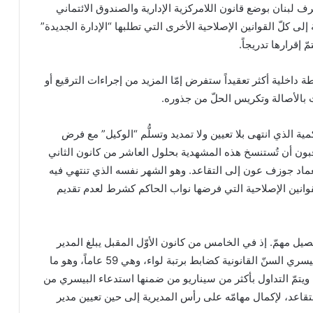
لبنان بوضع قانون اللامركزية الإدارية والصندوق الائتماني
ى كلّ القوانين الإصلاحية الأخرى التي تطلبها “الإدارة الجديدة”
إقرارها تدريجاً.
 داخلية أكثر تعقيداً ستفرض إمّا المزيد من إجراءات الترقيع أو
ت بالأصالة وتكريس الحلّ من جذوره.
ية الذي انتهى بلا تعيين ولا تمديد وتسلُّم “الوكيل” مع فرض
بون أن تُستنسخ هذه المشهدية بحلول العاشر من كانون الثاني
عماد جوزف عون إلى التقاعد. وهو الشهر نفسه الذي تنتهي فيه
لقوانين الإصلاحية التي فرضها نواب الحاكم كشرط لعدم تقديم
فصيل مهمّ. إذ في الخامس من كانون الأوّل المقبل يبلغ المدير
العامّ للأمن العامّ الياس البيسري السنّ القانونية كضابط برتبة لواء، وهي 59 عاماً، وهو ما
 ويتمّ التداول بأكثر من سيناريو من ضمنها استدعاء البيسري من
لتقاعد، لإكمال مهامّه على رأس المديرية إلى حين تعيين مدير