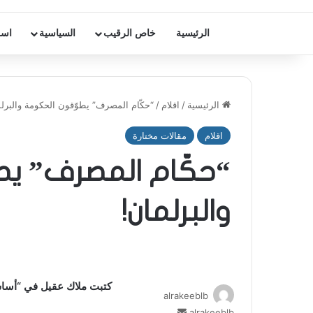
الرئيسية
خاص الرقيب
السياسية
اسر
الرئيسية
/
اقلام
/
“حكّام المصرف” يطوّقون الحكومة والبرل
اقلام
مقالات مختارة
“حكّام المصرف” يط
والبرلمان!
كتبت ملاك عقيل في “أساس
alrakeeblb
alrakeeblb
أ