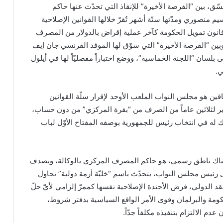
منسّق، بين “الفرصة الأخيرة” للإنقاذ التي تحدّث عنها حاكم
 منصوري ومدّتها ستّة أشهر تُقرّ خلالها القوانين الإصلاحية
 قانون تمويل الحكومة كآخر عملية إقراض بالدولار من المصرف
ن “الفرصة الأخيرة” التي سوّق لها الموفد الفرنسي جان إيف
ولى بلسان “اللجنة الخماسية”، ووضع اختباراً مفصليّاً لها في أيلول
ي.
اقين هو مجلس النواب الملعب الأوحد لإقرار سلّة القوانين
اير لثلاثين عاماً من الصرف من “بقرة المركزي” من دون حساب،
ك له في انتخاب رئيس للجمهورية بوصفه المفتاح الأوّل لباب
بات هناك ناطق رسمي، هو حاكم المصرف المركزي بالوكالة، ويصدف
رئيس مجلس النواب، يتحدّث باسم “خليّة أزمة دولية” تحاول
 الدولي، فرض الأجندة الإصلاحية نفسها كممرّ إلزامي لأيّ حلّ
مة والبرلمان وقوى الأمر الواقع السياسية بدفتر شروط،