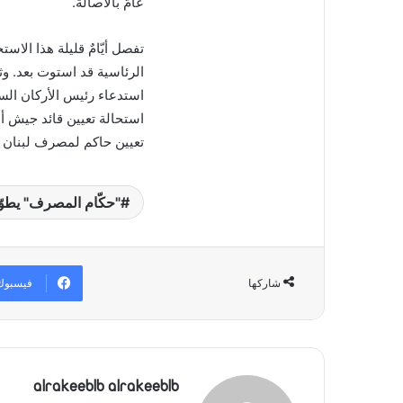
عامّ بالأصالة.
تفصل أيّامٌ قليلة هذا الاس
الرئاسية قد استوت بعد. وثم
استدعاء رئيس الأركان الساب
استحالة تعيين قائد جيش أصي
تعيين حاكم لمصرف لبنان قب
"حكّام المصرف" يطوّ
فيسبوك
شاركها
alrakeeblb alrakeeblb