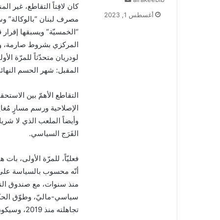
كان لافِتاً التقاطع، غير ال
ر
أغسطس 1, 2023
مصرف لبنان “بالوكالة” وسيم
س
ل
“الخمسيّة” ويسبقها إقرار
ب
المركزي بشروط صارمة، وبي
ر
لودريان متحدّثاً للمرّة الأ
ي
المقبل: شهر الحسم النهائ
د
ا
إ
التقاطع الأهمّ بين الاستحق
ل
الإصلاحية ورسم مسارٍ مُغ
ك
وأيضاً الملعب الذي لا شري
ت
الفَرَج السياسي.
ر
و
ن
فعليّاً، للمرّة الأولى، 
ي
أنّه محسوب بالسياسة على 
ا
منذ سنوات، مع صندوق النقد
سياسي-ماليّ، وطوّق الحكو
تجاهلته منذ 2019، وسيكون عدم الالتزام بتنفيذه مكلفاً جدّاً.