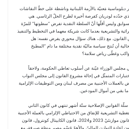
ر دبلوماسية مَعنيّة بالأزمة اللبنانية وناشطة على خطّ النقاشات
ذي حدّده لودريان كفرصة أخيرة لطرح الحلّ الرئاسي. هي
لسوابق وليس أقلّها أنّ السلطة النقدية تفرض “سطوتها” للمرّة
ائية والتشريعية بعدما كانت شريكة معهما في التخطيط والتنفيذ
القانون. مع ذلك، هناك سؤال محوري يفرض نفسه: هل
لية أن تُنتج سياسة ماليّة نقدية مختلفة ما دام “المطبخ
واكب وغطّى رياض سلامة؟
مجلس الوزراء عيّنة عن أسلوب تعاطي الحكومة، ولاحقاً
ختبارات المتمثّل في إحالة مشروع القانون إلى مجلس النواب
ض بالعملات الأجنبية من مصرف لبنان ومن التوظيفات الإلزامية
ما بقي من أموال المودعين.
 سلّة القوانين الإصلاحية ستّة أشهر تنتهي في كانون الثاني
طية التشريعية للإنفاق من الاحتياطي الإلزامي بالعملة الأجنبية
لمرّة واحدة وأخيرة: إقرار قانون موازنتَيْ 2023 و2024، قانون الكابيتال كونترول، قانون
 إعادة التوازن الماليّ. والأهمّ حَسْم مصير منصّة صيرفة، مع