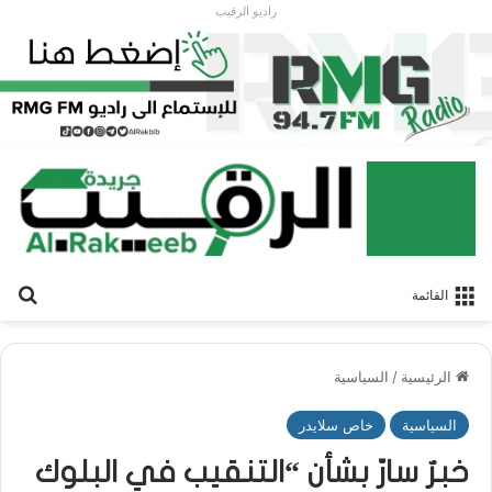
راديو الرقيب
بح
القائمة
الرئيسية
/
السياسية
السياسية
خاص سلايدر
خبرٌ سارّ بشأن “التنقيب في البلوك