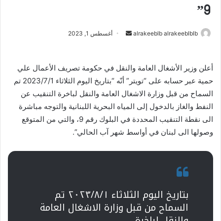
9”
alrakeeblb alrakeeblblb
أ
أغسطس 1, 2023
ر
س
أعلن وزير الأشغال العامة والنقل في حكومة تصريف الأعمال علي
ل
حمية عبر حسابه على “تويتر” أنّه “بتاريخ اليوم الثلاثاء 2023/7/1 تم
ب
ر
السماح من قبل وزارة الاشغال العامة والنقل لباخرة التنقيب عن
ي
النفط والغاز بالدخول إلى المياه البحرية اللبنانية والتوجه مباشرة
د
الى نقطة التنقيب المحددة في البلوك رقم 9، والتي من المتوقع
ا
وصولها الى لبنان في أواسط شهر آب الحالي”.
إ
ل
ك
ت
ر
بتاريخ اليوم الثلاثاء ٢٠٢٣/٨/١ تم
و
السماح من قبل وزارة الاشغال العامة
ن
والنقل لباخرة