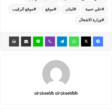
علي حمية
لبنان
موقع
موقع الرقيب
وزارة الاشغال
واتساب
تيلقرام
ڤايبر
لاين
مشاركة عبر البريد
طباعة
alrakeeblb alrakeeblblb