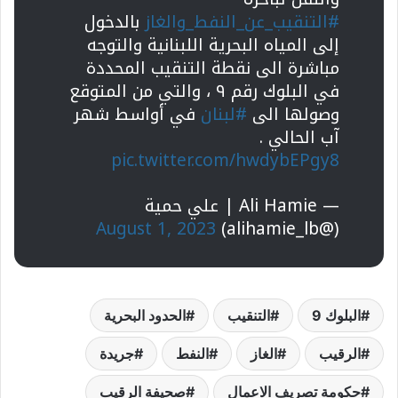
ي
#التنقيب_عن_النفط_والغاز
بالدخول
ا
إلى المياه البحرية اللبنانية والتوجه
مباشرة الى نقطة التنقيب المحددة
في البلوك رقم ٩ ، والتي من المتوقع
وصولها الى
#لبنان
في أواسط شهر
آب الحالي .
pic.twitter.com/hwdybEPgy8
— Ali Hamie | علي حمية
August 1, 2023
(@alihamie_lb)
البلوك 9
التنقيب
الحدود البحرية
الرقيب
الغاز
النفط
جريدة
حكومة تصريف الاعمال
صحيفة الرقيب