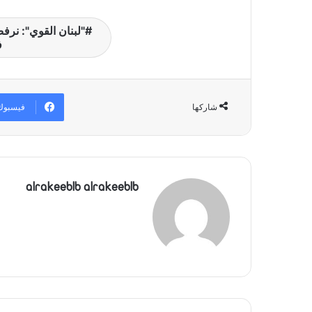
"لبنان القوي": نرف
ف
فيسبوك
شاركها
alrakeeblb alrakeeblb