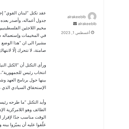
عقد تكتل “لبنان القوي” إج
alrakeeblb
جدول أعماله، وأصدر بعده ب
alrakeeblb
أ
مخيم اللاجئين الفلسطينيي
ر
أغسطس 1, 2023
في المخيمات وإستعماله س
س
ل
مشيرا الى ان “هذا الوضع ا
ب
صامتة، لا تتحرك إلّا لانته
ر
ي
ورأى التكتل أن “الكتل ال
د
ا
انتخاب رئيس للجمهورية”، م
إ
بينها حول برنامج العهد وش
ل
الإستحقاق السيادي الذي من
ك
ت
وأيد التكتل “ما طرحه رئيس
ر
و
ن
الوقت مناسب جدًا لإقرار ا
ي
علّقوا عليه أن يميّزوا بين
ا