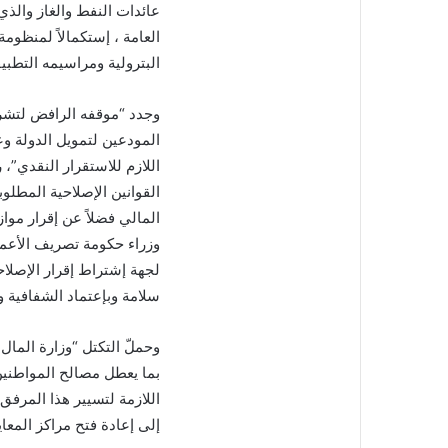
عائدات النفط والغاز والذي
العامة ، إستكمالاً لمنظومة
البترولية ومراسيمه التطبيق
وجدد “موقفه الرافض لتشري
المودعين لتمويل الدولة و
اللازم للاستقرار النقدي”،
القوانين الإصلاحية المطلو
وزراء حكومة تصريف الأعما
لجهة إشتراط إقرار الإصلاح
سلامة وبإعتماد الشفافية وإح
وحملّ التكتل “وزارة المال
بما يعطل مصالح المواطنين 
اللازمة لتسيير هذا المرفق 
إلى إعادة فتح مراكز المعاين