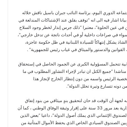
تماعه الدوري اليوم، برئاسة النائب جبران باسيل ناقش خلاله
يانا اشار فيه الى انه “توقف بقلق عند الإشتباكات المندلعة في
ن في عين الحلوة”، معتبرا “ذلك جرس إنذار لخطر وجود السلاح
واء في صراعات داخلية أو في أحداث ناتجة عن تدخل خارجي”،
لشاذ يشكل إنتهاكاً للسيادة اللبنانية في ظل حكومة عاجزة،
اك القوانين والدستور والميثاق في غياب رئيس للجمهورية” .
نيابية تتحمل المسؤولية الكبرى عن الجمود الحاصل في إستحقاق
ناشدا “جميع الكتل ان تبادر لإجراء التشاور المطلوب في ما
خصية الرئيس واسمه من دون إنتظار الخارج لإنجاز هذا
 دونه تتسارع وتيرة تحلل الدولة”.
ه لجهة أن الوقت قد حان لتحقيق بندٍ ميثاقي من بنود إتفاق
الطائف وهو اللامركزية الإدارية بعد مرور 33 سنة على إقرار وثيقة الوفاق الوطني ، كما أن
لصندوق الإئتماني الذي يملك أصول الدولة”، داعيا “بعض الذين
ه وبين الصندوق السيادي الخاص الذي يحفظ الأموال المتأتية من