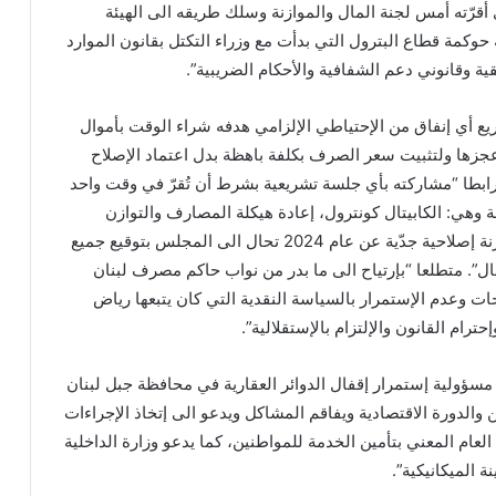
 أقرّته أمس لجنة المال والموازنة وسلك طريقه الى الهيئة
 حوكمة قطاع البترول التي بدأت مع وزراء التكتل بقانون الموارد
ية وقانوني دعم الشفافية والأحكام الضريبية”.
ع أي إنفاق من الإحتياطي الإلزامي هدفه شراء الوقت بأموال
عجزها ولتثبيت سعر الصرف بكلفة باهظة بدل اعتماد الإصلاح
 رابطا “مشاركته بأي جلسة تشريعية بشرط أن تُقرّ في وقت واحد
بة وهي: الكابيتال كونترول، إعادة هيكلة المصارف والتوازن
المالي فضلاً عن إقرار موازنة إصلاحية جدّية عن عام 2024 تحال الى المجلس بتوقيع جميع
ل”. متطلعا “بإرتياح الى ما بدر من نواب حاكم مصرف لبنان
ات وعدم الإستمرار بالسياسة النقدية التي كان يتبعها رياض
ترام القانون والإلتزام بالإستقلالية”.
 مسؤولية إستمرار إقفال الدوائر العقارية في محافظة جبل لبنان
والدورة الاقتصادية ويفاقم المشاكل ويدعو الى إتخاذ الإجراءات
العام المعني بتأمين الخدمة للمواطنين، كما يدعو وزارة الداخلية
ة الميكانيكية”.