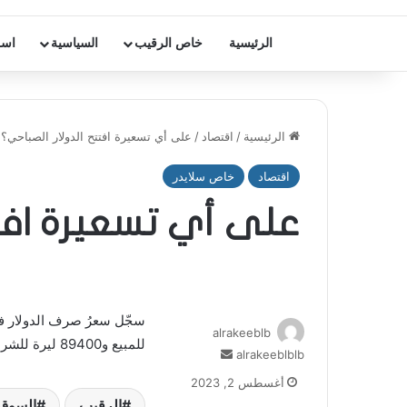
الرئيسية
خاص الرقيب
السياسية
اسر
الرئيسية
/
اقتصاد
/
على أي تسعيرة افتتح الدولار الصباحي؟
اقتصاد
خاص سلايدر
على أي تسعيرة افتت
alrakeeblb
للمبيع و89400 ليرة للشراء.
alrakeeblblb
أ
ر
أغسطس 2, 2023
س
الرقيب
السوق 