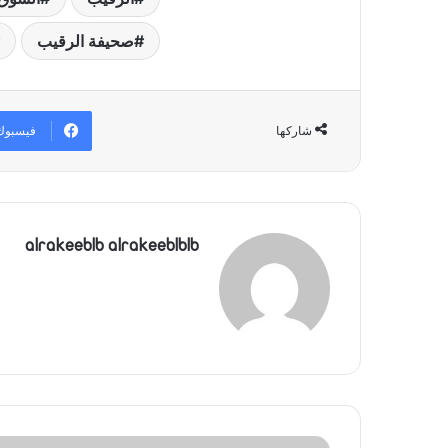
ل
ب
صحيفة الرقيب
ر
ي
د
ا
فيسبوك
شاركها
إ
ل
ك
ت
ر
و
alrakeeblb alrakeeblblb
ن
ي
ا