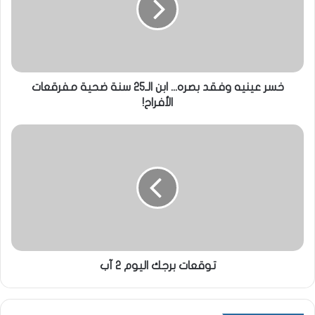
خسر عينيه وفقد بصره... ابن الـ25 سنة ضحية مفرقعات
الأفراح!
توقعات برجك اليوم 2 آب