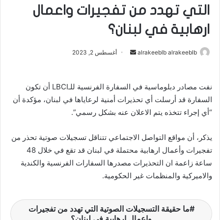
التي تهدد من تفجيرات واعمال
ارهابية في لبنان؟
alrakeeblb alrakeeblb
أ
أغسطس 2, 2023
ر
س
نفت مصادر دبلوماسية في السفارة الفرنسية للـLBCI أن تكون
ل
السفارة قد أرسلت أي تحذيرات أمنية لرعاياها في لبنان، مؤكدة أن
ب
ر
“أي إجراء تتخذه يتم الاعلان عنه بشكل رسمي”.
ي
د
يذكر، أن مواقع التواصل الاجتماعي تتناقل تسجيلات صوتية تحذر من
ا
تفجيرات وأعمال ارهابية محتملة في لبنان قد تقع في خلال 48
إ
ساعة زاعمة ان التحذيرات مصدرها السفارات الفرنسية والكندية
ل
والاميركية والمنظمات غير الحكومية.
ك
ت
ر
ما حقيقة التسجيلات الصوتية التي تهدد من تفجيرات
و
واعمال ارهابية في لبنان؟