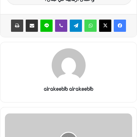
ن
ي
واتساب
تيلقرام
ڤايبر
لاين
مشاركة عبر البريد
طباعة
ا
alrakeeblb alrakeeblb