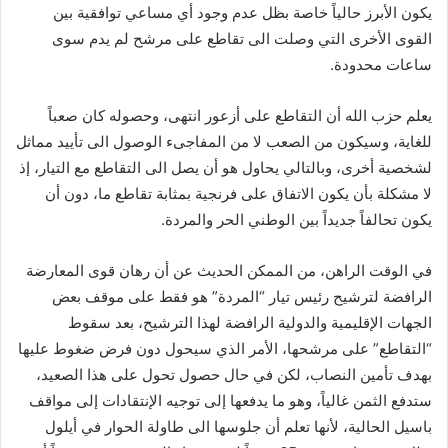
يكون الأبرز حالياً خاصة بظل عدم وجود أي مساعي توافقية بين
القوى الأخرى التي وصلت الى تقاطع على مرشح لم يدم سوى
ساعات محدودة.
يعلم حزب الله أن التقاطع على أزعور انتهى، وحصوله كان صعباً
للغاية، وسيكون من الصعب لا من المفاجىء الوصول الى تأييد مماثل
لشخصية أخرى، وبالتالي يحاول هو أن يصل الى التقاطع مع التيار، إذ
لا مشكلة بأن يكون الاتفاق على فرنجية بمثابة تقاطع ما، دون أن
يكون تحالفاً جديداً بين الوطني الحر والمردة.
في الوقت الراهن، من الممكن الحديث عن أن رهان قوى المعارضة
الرافضة لترشيح رئيس تيار “المردة” هو فقط على موقف بعض
الجهات الإقليمية والدولية الرافضة لهذا الترشيح، بعد سقوط
“التقاطع” على مرشحها، الأمر الذي سيحول دون فرض ضغوط عليها
بهدف تأمين النصاب، لكن في حال حصول تحول على هذا الصعيد،
ستدفع الثمن غالياً، وهو ما يدفعها إلى توجيه الإنتقادات إلى مواقف
باسيل الحالية، لأنها تعلم أن جلوسها الى طاولة الحوار في أيلول