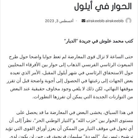
الحوار في أيلول
alrakeeblb alrakeeblb
أ
أغسطس 3, 2023
ر
س
كتب محمد علوش في جريدة “الديار”
ل
ب
حتى الساعة لا تزال قوى المعارضة لم تعط جوابا واضحا حول طرح
ر
المبعوث الرئاسي الفرنسي الذهاب إلى حوار بين الأفرقاء المحليين
ي
حول الاستحقاق الرئاسي في شهر أيلول المقبل، الأمر الذي تعيده
د
ا
بعض الجهات إلى رغبتها في الحصول إلى أجوبة واضحة قبل أن تقرر
إ
موقفها النهائي، لكن ذلك لا يلغي وجود مخاوف حقيقية عند البعض
ل
من التوازنات الجديدة التي يمكن أن تفرزها التطورات.
ك
ت
في هذا السياق، يخشى البعض في المعارضة ما قد يحصل على
ر
مستوى الحوار بين “حزب الله” و”التيار الوطني الحر”، نظراً إلى أن
و
أي تحول في موقف التيار من الممكن أن يعزز أوراق القوى التي تؤيد
ن
ترشيح رئيس تيار “المردة” سليمان فرنجية، في حين لن يكون لدى