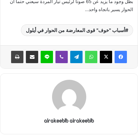
بظل وجود ما يزيد عن 65 صوتاً لرئيس تيار المردة سيعني حتماً أن
الحوار يسير باتجاه واحد…
أسباب "خوف" قوى المعارضة من الحوار في أيلول
واتساب
تيلقرام
ڤايبر
لاين
مشاركة عبر البريد
طباعة
alrakeeblb alrakeeblb