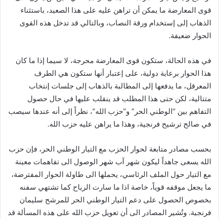
ي
قوى المعارضة ما يمكن أن تراهن عليه على هذا الصعيد، باستثناء
ا
الذهاب إلى إستخدام ورقة النصاب، وبالتالي قد تدخل هذه القوى
الحوار ضعيفة.
في هذه الحالة، ستكون قوى المعارضة محرجة، لا سيما إذا ما كان
هذا الحوار برعاية دولية، على إعتبار أنها ستكون هي الطرف
المعرقل، ما يدفعها إلى المطالبة بالذهاب إلى جلسات إنتخاب
متتالية، لكن حتى هذا المطلب قد ينقلب عليها في حال حصول
التفاهم بين “الوطني الحر” و”حزب الله”، نظراً إلى أنه عندها سيصب
في صالح ترشيح فرنجية، وهذا ما يراهن عليه حزب الله.
بحسب مصادر متابعة لحوار الحزب مع التيار الوطني الحر، فإن حزب
الله يسعى جاهداً ليكون شهر آب شهر الوصول الى تفاهمات معينة
مع التيار حول الملف الرئاسي، يحملها الى طاولة الحوار المفترضة،
ما يجعل موقفه قوياً، خاصة اذا ما سارت الرياح كما تشتهي سفنه
بخصوص الحصول على دعم التيار الوطني الحر للمرشح سليمان
فرنجية. وتُشير المصادر الى أن تعويل حزب الله على هذه المسألة قد