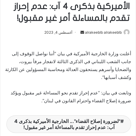
الأميركية بذكرى 4 آب: عدم إحراز
تقدم بالمساءلة أمر غير مقبول!
alrakeeblb alrakeeblb
أ
أغسطس 4, 2023
ر
س
أعلنت وزارة الخارجية الأميركية في بيان “أننا نواصل الوقوف إلى
ل
جانب الشعب اللبناني في الذكرى الثالثة لانفجار مرفأ بيروت،
ب
ر
والضحايا وأسرهم يستحقون العدالة ومحاسبة المسؤولين عن الكارثة
ي
وكشف أسبابها”.
د
ا
وتابعت في بيان: “عدم إحراز تقدم نحو المساءلة غير مقبول ويؤكد
إ
ضرورة إصلاح القضاء واحترام القانون في لبنان”.
ل
ك
ت
"لضرورة إصلاح القضاء"... الخارجية الأميركية بذكرى 4
آب: عدم إحراز تقدم بالمساءلة أمر غير مقبول!
ر
و