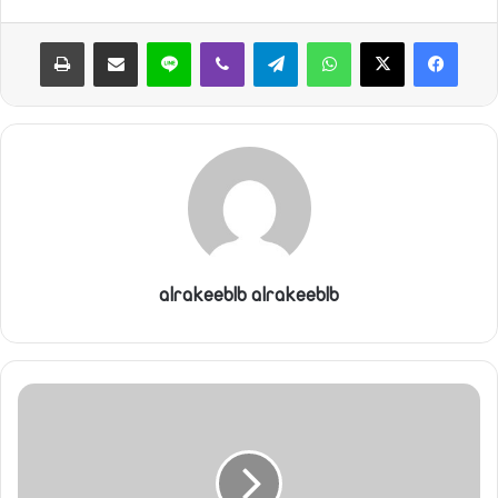
ن
واتساب
تيلقرام
ڤايبر
لاين
مشاركة عبر البريد
طباعة
ي
ا
alrakeeblb alrakeeblb