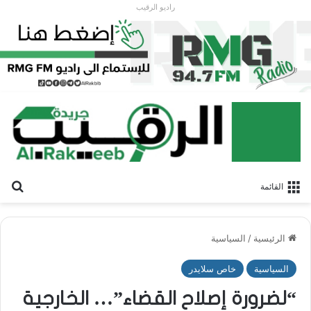
راديو الرقيب
بح
القائمة
الرئيسية
/
السياسية
السياسية
خاص سلايدر
“لضرورة إصلاح القضاء”… الخارجية