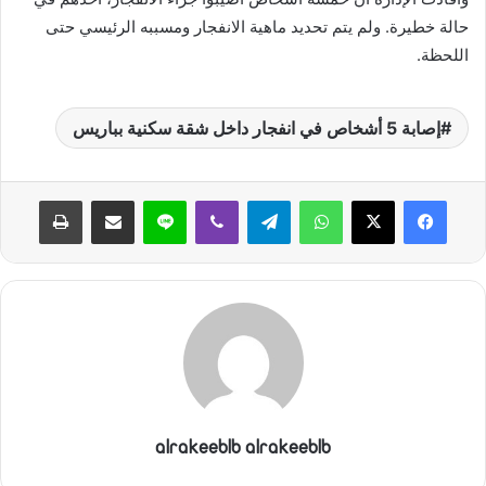
ي
حالة خطيرة. ولم يتم تحديد ماهية الانفجار ومسببه الرئيسي حتى
ا
اللحظة.
إصابة 5 أشخاص في انفجار داخل شقة سكنية بباريس
واتساب
تيلقرام
ڤايبر
لاين
مشاركة عبر البريد
طباعة
alrakeeblb alrakeeblb