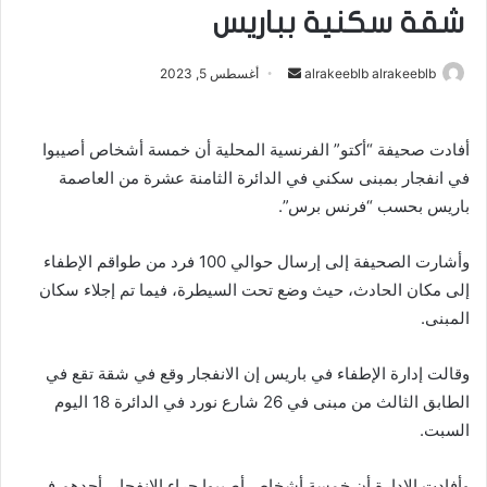
شقة سكنية بباريس
alrakeeblb alrakeeblb
أ
أغسطس 5, 2023
ر
س
أفادت صحيفة “أكتو” الفرنسية المحلية أن خمسة أشخاص أصيبوا
ل
في انفجار بمبنى سكني في الدائرة الثامنة عشرة من العاصمة
ب
ر
باريس بحسب “فرنس برس”.
ي
د
وأشارت الصحيفة إلى إرسال حوالي 100 فرد من طواقم الإطفاء
ا
إلى مكان الحادث، حيث وضع تحت السيطرة، فيما تم إجلاء سكان
إ
المبنى.
ل
ك
وقالت إدارة الإطفاء في باريس إن الانفجار وقع في شقة تقع في
ت
الطابق الثالث من مبنى في 26 شارع نورد في الدائرة 18 اليوم
ر
السبت.
و
ن
وأفادت الإدارة أن خمسة أشخاص أصيبوا جراء الانفجار، أحدهم في