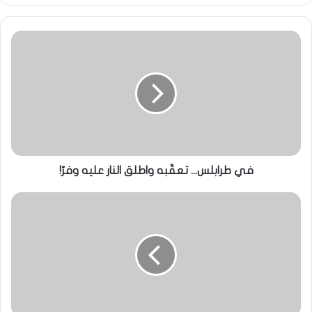
في طرابلس... تعقّبه واطلق النار عليه وفرّ!