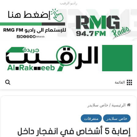
راديو الرقيب
بح
القائمة
الرئيسية
/
خاص سلايدر
خاص سلايدر
متفرقات
إصابة 5 أشخاص في انفجار داخل