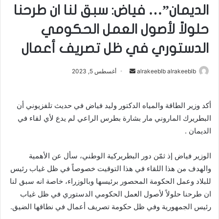
الديمان”… فياض: سبق لنا ان طرحنا
حلولاً لأصول العمل الحكومي
الدستوري في ظل تصريف أعمال
alrakeeblb alrakeeblb
أ
أغسطس 5, 2023
ر
س
أكد وزير الطاقة والمياه الدكتور وليد فياض في حديث تلفزيوني أن
ل
البطريرك الماروني مار بشارة بطرس الراعي لم يدع لأي لقاء في
ب
الديمان .
ر
ي
د
الوزير فياض إذ ثمّن دور البطريركية الوطني، سأل عن الأهمية
ا
والهدف من هذا اللقاء في هذا التوقيت خصوصاً في ظل غياب رئيس
إ
للبلاد وعمل الحكومة المحصور برئيسها وبالوزراء، خاصة انه سبق لنا
ل
ان طرحنا حلولاً لأصول العمل الحكومي الدستوري في ظل غياب
ك
رئيس الجمهورية وفي ظل حكومة تصريف أعمال في نطاقها الضيق.
ت