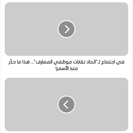
في اجتماع لـ"اتحاد نقابات موظفي المصارف"... هذا ما حذّر
منه الأسمر!