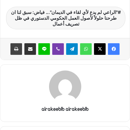
ر
و
"الراعي لم يدع لأي لقاء في الديمان"... فياض: سبق لنا ان
ن
طرحنا حلولاً لأصول العمل الحكومي الدستوري في ظل
تصريف أعمال
ي
ا
واتساب
تيلقرام
ڤايبر
لاين
مشاركة عبر البريد
طباعة
alrakeeblb alrakeeblb