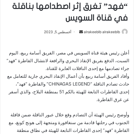
“فهد” تغرق إثر اصطدامها بناقلة
في قناة السويس
alrakeeblb alrakeeblb
أ
أغسطس 5, 2023
ر
س
أعلن رئيس هيئة قناة السويس في مصر، الفريق أسامة ربيع، اليوم
ل
السبت، الدفع بفريق الإنقاذ البحري والرافعة لانتشال القاطرة “فهد”
ب
ر
جراء تصادمها مع إحدى الناقلات العابرة للقناة.
ي
وأفاد الفريق أسامة ربيع بأن أعمال الإنقاذ البحري جارية للتعامل مع
د
حادث تصادم الناقلة “CHINAGAS LEGEND” والقاطرة “فهد”،
ا
إحدى القاطرات التابعة للهيئة بالكم 51 بمنطقة البلاح، والذي أسفر
إ
عن غرق القاطرة.
ل
ك
وأوضح رئيس الهيئة أن التصادم وقع خلال عبور الناقلة ضمن قافلة
ت
الجنوب في رحلتها قادمة من سنغافورة ومتجهة إلى هونج كونغ، مع
ر
القاطرة “فهد” إحدى القاطرات التابعة للهيئة في نطاق منطقة
و