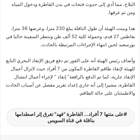
البلاح، مما أدي إلى حدوث فتحات في بدن القاطرة ودخول المياه
ن
ومن ثم غرقها.
ي
ا
هذا وبينت الهيئة أن طول الناقلة يبلغ 230 مترا، وعرضها 36 مترا،
بغاطس 27 قدم، وحمولة كلية 52 ألف طن وتنتظر السفينة حاليا في
بورسعيد لحين انتهاء الإجراءات المرتبطة بالحادث.
وأضاف رئيس الهيئة أنه على الفور تم دفع فريق الإنقاذ البحري التابع
للهيئة لإنقاذ طاقم القاطرة المكون من 7 أفراد حيث لاتزال أعمال
الإنقاذ جارية، كما تم الدفع بالرافعة” إنقاذ ” لإجراء أعمال انتشال
القاطرة، مشيرا إلى أنه جاري إعداد تقرير مفصل عن أسباب الحادث
والاطمئنان على حالة الطاقم.
على متنها 7 أفراد... القاطرة "فهد" تغرق إثر اصطدامها
بناقلة في قناة السويس