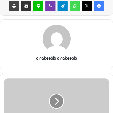
واتساب
تيلقرام
ڤايبر
لاين
مشاركة عبر البريد
طباعة
alrakeeblb alrakeeblb