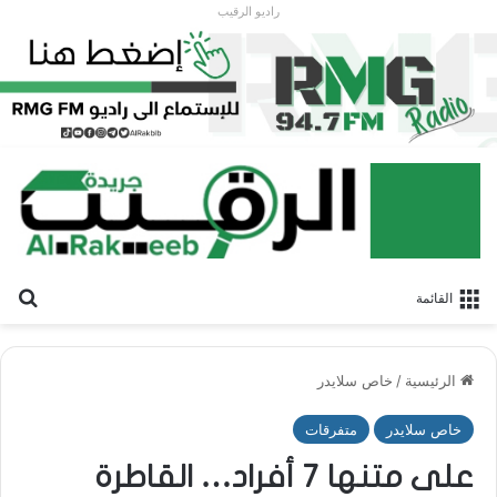
راديو الرقيب
بح
القائمة
الرئيسية
/
خاص سلايدر
خاص سلايدر
متفرقات
على متنها 7 أفراد… القاطرة