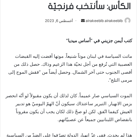
الكأس: سأنتخب فرنجيّة
alrakeeblb alrakeeblb
أ
أغسطس 6, 2023
ر
س
كتب أيمن جزيني في “أساس ميديا”
ل
ب
ماتت السياسة في لبنان موتاً شنيعاً. موتها أفضت إليه القبضات
ر
العصبية التي تُرفع من أجل تحيّة هذا الزعيم وذاك. حصل ذلك من
ي
أقصى الجنوب حتى آخر الشمال. وحصل أيضاً من “فقش الموج إلى
د
مرمى التلج”.
ا
إ
ل
الموت السياسي صار عميماً. كان لذلك أن يكون مقبولاً لو أنّه انحصر
ك
بزمن الانهيار. التبرير ساعتذاك سيكون أنّ الهمّ اليوميّ هو تدبير
ت
العيش كيفما اتّفق. لكن لو صحّ ذلك لكان يجب أن يكون مقروناً
ر
بانفضاض اللبنانيين جميعاً عن عصبيّاتهم.
و
ن
هذا لم يحدث. ففي عزّ انهيار الدولة تصرّفوا على الضدّ من السياسية