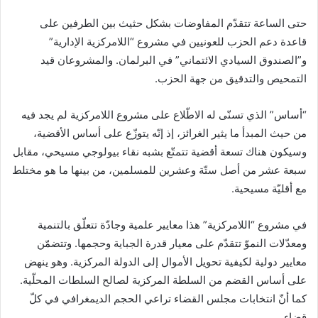
حتى الساعة تتقدّم المفاوضات بشكل حثيث بين الطرفين على
قاعدة دعم الحزب للعونيين في مشروع “اللامركزية الإدارية”
و”الصندوق السيادي الائتماني” في البرلمان. والمشروعان قيد
التمحيص والتدقيق من جهة الحزب.
“أساس” الذي تسنّى له الاطّلاع على مشروع اللامركزية لم يجد فيه
من حيث المبدأ ما يثير الغرائز، إذ إنّه يتوزّع على أساس الأقضية،
وسيكون هناك تسعة أقضية تتمتّع بشبه نقاء بيولوجي مسيحي، مقابل
سبعة عشر من أصل ستّة وعشرين للمسلمين، من بينها ما هو مختلط
مع أقليّة مسيحية.
في مشروع “اللامركزية” هذا معايير علمية وجادّة تتعلّق بالتنمية
ومعدّلات النموّ تتقدّم على معيار قدرة الجباية وحجمها. وتتضمّن
معايير دولية لكيفية تحويل الأموال إلى الدولة المركزية. وهو ينهض
على أساس القضم من السلطة المركزية لصالح السلطات المحلّية.
كما أنّ انتخابات مجلس القضاء تراعي الحجم الديمغرافي في كلّ
قضاء.