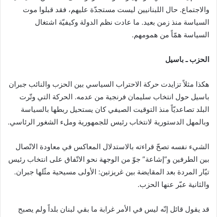
ي
والاجتماع. حال اللبنانيين ليست مستجدّة عليهم، فقد قبلوا موت
ا
السياسة منذ زمن بعيد. ما عادت نظم الدولة وكيفيّة اشتغال
السياسة همّاً من همومهم.
الحزب ـ باسيل
هكذا مثلاً تزايدت حركة الاحتراب السياسي بين الحزب والنائب جبران
باسيل حول انتخاب سليمان فرنجية من عدمه. الحركة التي وتّرت
البلد تصاعديّاً منذ التوقيت الصيفي كان يستحيل ربطها بالسياسة
وبالمهل الدستورية لانتخاب رئيس للجمهورية وملء الشغور الرئاسي.
الشيء نفسه تصحّ قراءته بالاستدلال المعاكس في معاودة الاتّصال
بين الطرفين و”إشاعة” جوّ من الوجهة نحو الاتّفاق على انتخاب رئيس
تيّار المردة بعد المقايضة بين غريزتين: الأولى مسيحية مثّلها جبران.
والثانية عبّر عنها الحزب.
قد يقول قائل إنّه ليس في الأمر غرابة ما بقي لبنان بلداً ولم يصبح