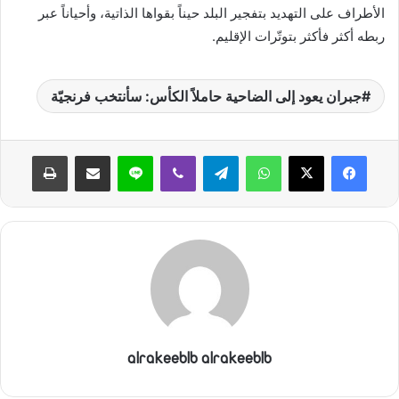
الأطراف على التهديد بتفجير البلد حيناً بقواها الذاتية، وأحياناً عبر
ربطه أكثر فأكثر بتوتّرات الإقليم.
جبران يعود إلى الضاحية حاملاً الكأس: سأنتخب فرنجيّة
واتساب
تيلقرام
ڤايبر
لاين
مشاركة عبر البريد
طباعة
alrakeeblb alrakeeblb