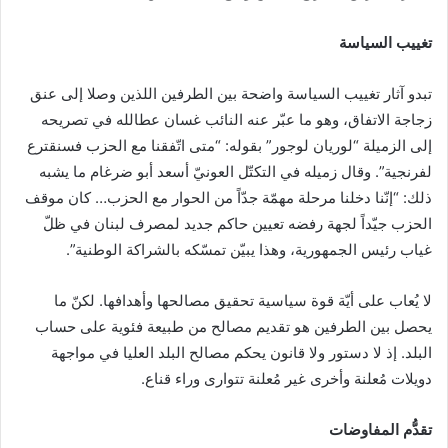
تغييب السياسة
تبدو آثار تغييب السياسة واضحة بين الطرفين اللذين وصلا إلى عنق
زجاجة الاتفاق، وهو ما عبّر عنه النائب غسان عطالله في تصريحه
إلى الزميلة “لوريان لوجور” بقوله: “متى اتّفقنا مع الحزب فسنقترع
لفرنجية”. وقال زميله في التكتّل العونيّ أسعد أبو ضرغام ما يشبه
ذلك: “إنّنا دخلنا مرحلة مهمّة جدّاً من الحوار مع الحزب… كان موقف
الحزب جيّداً لجهة رفضه تعيين حاكم جديد لمصرف لبنان في ظلّ
غياب رئيس الجمهورية، وهذا يبيّن تمسّكه بالشراكة الوطنية”.
لا يُعاب على أيّة قوة سياسية تحقيق مصالحها وأهدافها. لكنّ ما
يحصل بين الطرفين هو تقديم مصالح من طبيعة فئوية على حساب
البلد. إذ لا دستور ولا قانون يحكم مصالح البلد العليا في مواجهة
دويلات مُعلنة وأخرى غير مُعلنة تتوارى وراء قناع.
تقدُّم المفاوضات