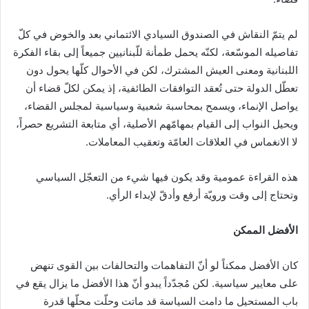
لم يتمّ النقاش في الصندوق السيادي الائتماني بعد والخوض في كلّ
تفاصيله الموسّعة، لكنّه يحمل طمأنة للّبنانيين جميعاً إلى بقاء الفكرة
اللبنانية ومعنى العيش المشترك، لكن في الأحوال كلّها يحول دون
تعطّل الدولة حتى تُعقد التوافقات الطائفية، إذ يمكن لكلّ قضاء أن
يواصل الإنماء، ويسمح بمحاسبة شعبية وسياسية لمجلس القضاء،
ويحيل النواب إلى القيام بمهامّهم الأصلية، أي متابعة التشريع حصراً،
لا الانغماس في العلاقات العامّة وتعقيب المعاملات.
هذه القراءة عمومية وقد يكون فيها شيء من التعجّل السياسي
وتحتاج إلى وقت ورويّة أرفع وأدقّ لإبداء الرأي.
الأفضل الممكن
كان الأفضل ممكناً لو أنّ التفاهمات والتحالفات بين القوى تنهض
على معايير سياسية. لكن مُجدّداً يبدو أنّ هذا الأفضل ما يزال يقع في
باب المستحيل ما دامت السياسة قد ماتت وحلّت محلّها قدرة