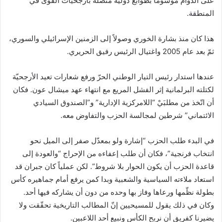
على الدوام موسوماً بطوابع دولية متّصلة بأرجحيّات القوى في
المنطقة.
هذا كان منذ بشارة الخوري وصولاً إلى الزمنين الإسرائيلي والسوري،
ثمّ بعد عام 2005 واغتيال الرئيس رفيق الحريري.
عندها استدار رئيس التيار الوطني الحرّ ورفع شعارات تعيد الأرجحيّة
لكتلته البرلمانية إثر الفشل المريع مع انتهاء عهد ميشال عون. فكان
أن اتّخذ من مطلبَيْ “اللامركزية الإدارية” و”الصندوق السيادي
الائتماني” شرطين لمجالسة الحزب والتفاوض معه.
في البدء طلب الحزب “إشارة ولو بمعدّل صفر إلى الميل نحو
انتخاب فرنجية”، فكان أن طلب إعفاءه من الإحراج “والعودة إلى
قاعدة الحزب أن يكون الحوار بلا شروط”. لكن عملياً كان جبران قد
استعاد ملاءته السياسية والشعبية وبدا كمن يرفع أمام جماهيره كأس
بطولة نظّمها ورعاها وفاز بها وحده من دون أن يشاركه فيها أحد.
وكان في ذلك يقول للمسيحيين إنّ المطالب التاريخية تحقّقت ولا
يضيرنا كفريق أن نربح الكأس ونبيع أحد اللاعبين.