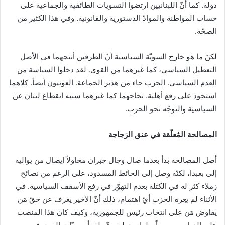
دولة. كما أنّ اللبنانيين ارتضوا التسويات الطائفية والجماعية على
حساب المواطنة والموادّ الدستورية والقانونية. وفي هذا الكثير من
الصحّة.
لكنّ ما هو خارج السويّة السياسية أنّ الطرفين أنتجهما في الأصل
التعطيل السياسي، كما غيرهما من القوى. لقد دخلوا السياسة من
العدم السياسي. الحزب جاء من هدير الجماعة. العونيون أيضاً. كلاهما
استحوذ على رقع أهلية. نجاحهما كما غيرهما سببه انقطاع لبنان عن
السياسية والتوجّه نحو الحرب.
المصالحة المُعلّقة في عنق الزجاجة
أصل المصالحة بدأ بعدما صال وجال جبران محاولاً إيصال من يواليه
إلى بعبدا، لكنّه وصل إلى الحائط المسدود، على الرغم من نصائح
زملاء كثر له في الكتلة بعدم التهوّر في رفع الأسقف السياسية. في
الأثناء لم يعِره الحزب أيّ اهتمام، ذلك أنّ الأخير يعرف عن حقّ مَن
يفاوض مَن على انتخاب رئيس للجمهورية، وكيف كان هذا المنصب