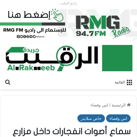
راديو الرقيب
بح
القائمة
الرئيسية
/
امن وقضاء
امن وقضاء
خاص سلايدر
سماع أصوات انفجارات داخل مزارع