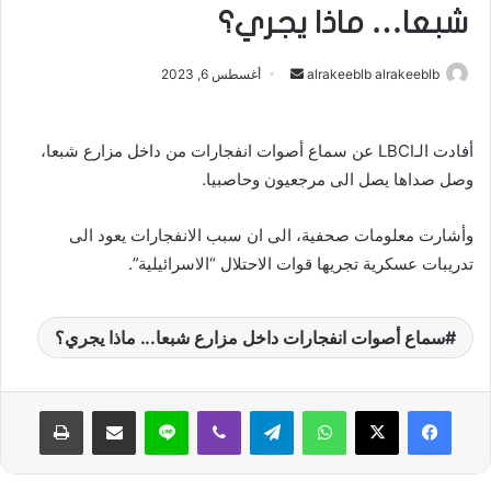
شبعا… ماذا يجري؟
alrakeeblb alrakeeblb
أ
أغسطس 6, 2023
ر
س
أفادت الـLBCI عن سماع أصوات انفجارات من داخل مزارع شبعا،
ل
وصل صداها يصل الى مرجعيون وحاصبيا.
ب
ر
ي
وأشارت معلومات صحفية، الى ان سبب الانفجارات يعود الى
د
تدريبات عسكرية تجريها قوات الاحتلال “الاسرائيلية”.
ا
إ
سماع أصوات انفجارات داخل مزارع شبعا... ماذا يجري؟
ل
ك
ت
واتساب
تيلقرام
ڤايبر
لاين
مشاركة عبر البريد
طباعة
ر
و
ن