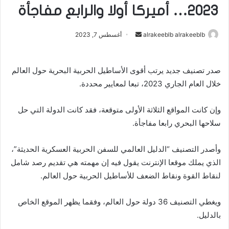
2023… أميركا أولا والرابع مفاجأة
alrakeeblb alrakeeblb
أ
أغسطس 7, 2023
ر
س
صدر تصنيف جديد يرتب أقوى الأساطيل الحربية البحرية حول العالم
ل
خلال العام الجاري 2023، تبعا لمعايير محددة.
ب
ر
ي
وإن كانت المواقع الثلاثة الأولى متوقعة، فقد كانت الدولة التي حل
د
سلاحها البحري رابعا مفاجأة.
ا
إ
وأصدر التصنيف “الدليل العالمي للسفن الحربية العسكرية الحديثة”،
ل
الذي يملك موقعا الإنترنت يقول فيه إن مهمته هي تقديم رصد شامل
ك
لنقاط القوة ونقاط الضعف للأساطيل الحربية حول العالم.
ت
ر
ويغطي التصنيف 36 دولة حول العالم، وفقما يظهر الموقع الخاص
و
بالدليل.
ن