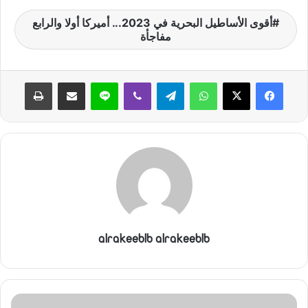
أقوى الأساطيل البحرية في 2023... أميركا أولا والرابع
مفاجأة
واتساب
تيلقرام
ڤايبر
لاين
مشاركة عبر البريد
طباعة
alrakeeblb alrakeeblb