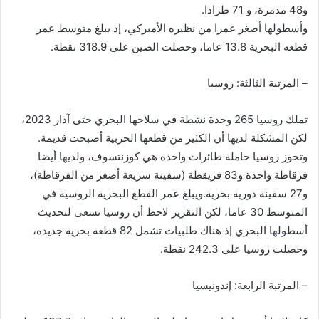
و48 مدمرة، و 71 طرادا.
وأسطولها أصغر عمرا من نظيره الأميركي، إذ يبلغ متوسط عمر
قطعه البحرية 13.8 عاما، وحصلت الصين على 318.9 نقطة.
– المرتبة الثالثة: روسيا
تملك روسيا 265 وحدة نشطة في سلاحها البحري حتى آذار 2023،
لكن المشكلة لديها أن الكثير من قطعها الحربية أصبحت قديمة.
وتحوز روسيا حاملة طائرات واحدة هي كوزنتسوف، ولديها أيضا
فرقاطة واحدة و83 فريقطة (سفينة سريعة أصغر من الفرقاطة)،
و27 سفينة دورية بحرية.ويبلغ عمر القطع البحرية الروسية في
المتوسط 30 عاما، لكن التقرير لاحظ أن روسيا تسعى لتحديث
أسطولها البحري إذ هناك طلبيات تشمل 82 قطعة بحرية جديدة،
وحصلت روسيا على 242.3 نقطة.
– المرتبة الرابعة: إندونيسيا