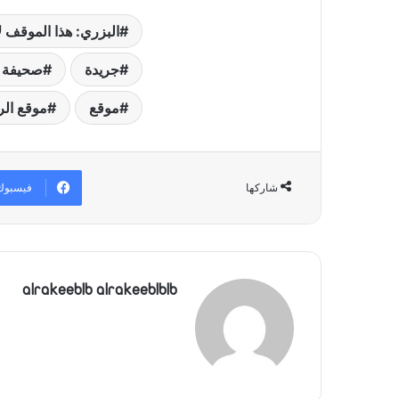
البزري: هذا الموقف لا
جريدة
صحيفة 
موقع
موقع ال
فيسبوك
شاركها
alrakeeblb alrakeeblblb