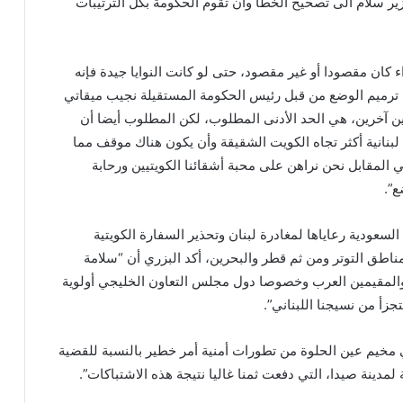
زير سلام الى تصحيح الخطأ وأن تقوم الحكومة بكل الترتيبات
 كان مقصودا أو غير مقصود، حتى لو كانت النوايا جيدة فإنه
ترميم الوضع من قبل رئيس الحكومة المستقيلة نجيب ميقاتي
ين آخرين، هي الحد الأدنى المطلوب، لكن المطلوب أيضا أن
لبنانية أكثر تجاه الكويت الشقيقة وأن يكون هناك موقف مما
 المقابل نحن نراهن على محبة أشقائنا الكويتيين ورحابة
ع”.
لسعودية رعاياها لمغادرة لبنان وتحذير السفارة الكويتية
مناطق التوتر ومن ثم قطر والبحرين، أكد البزري أن “سلامة
 والمقيمين العرب وخصوصا دول مجلس التعاون الخليجي أولوية
تجزأ من نسيجنا اللبناني”.
مخيم عين الحلوة من تطورات أمنية أمر خطير بالنسبة للقضية
لمدينة صيدا، التي دفعت ثمنا غاليا نتيجة هذه الاشتباكات”.