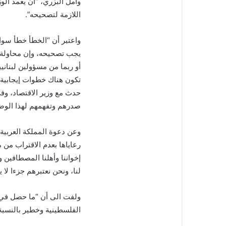
وأمل البزري، “أن يعمد الو
اللازمة لتصحيحه”.
واعتبر أن “الخطأ خطأ سواء
يجب تصحيحه، وإن محاولة 
أو ربما من مسؤولين لبناني
تكون هناك خطوات إيجابية 
حدث مع وزير الاقتصاد، وفي
صدرهم وتفهمهم لهذا الوض
وعن دعوة المملكة العربية ا
رعاياها بعدم الاقتراب من 
إخواننا وأهلنا المصطافين
لنا، ونحن نعتبرهم جزءا لا ي
ولفت الى أن “ما حصل في 
الفلسطينية وخطير بالنسبة 