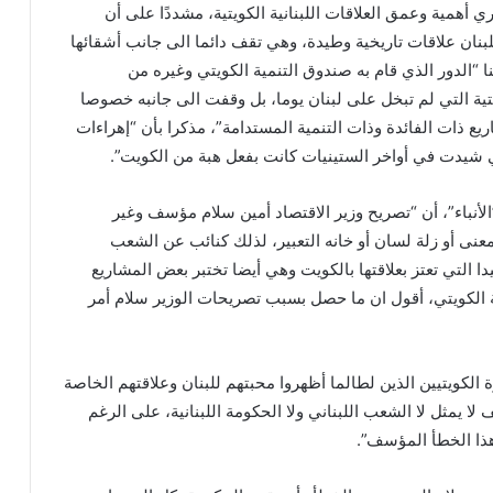
ري أهمية وعمق العلاقات اللبنانية الكويتية، مشددًا على أن
بنان علاقات تاريخية وطيدة، وهي تقف دائما الى جانب أشقائها
ا “الدور الذي قام به صندوق التنمية الكويتي وغيره من
تية التي لم تبخل على لبنان يوما، بل وقفت الى جانبه خصوصا
يع ذات الفائدة وذات التنمية المستدامة”، مذكرا بأن “إهراءات
 شيدت في أواخر الستينيات كانت بفعل هبة من الكويت”.
لأنباء”، أن “تصريح وزير الاقتصاد أمين سلام مؤسف وغير
عنى أو زلة لسان أو خانه التعبير، لذلك كنائب عن الشعب
دا التي تعتز بعلاقتها بالكويت وهي أيضا تختبر بعض المشاريع
ة الكويتي، أقول ان ما حصل بسبب تصريحات الوزير سلام أمر
الكويتيين الذين لطالما أظهروا محبتهم للبنان وعلاقتهم الخاصة
 لا يمثل لا الشعب اللبناني ولا الحكومة اللبنانية، على الرغم
ذا الخطأ المؤسف”.