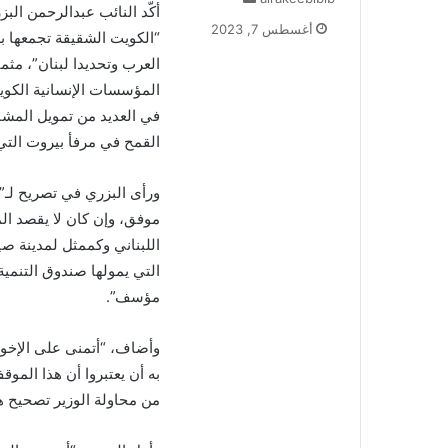
أكّد النائب عبدالرحمن البز
ر
أغسطس 7, 2023
“الكويت الشقيقة تجمعها بل
س
ل
العرب وتحديدا لبنان”، مثمن
ب
المؤسسات الإنسانية الكوي
ر
في العديد من تمويل المشار
ي
القمح في مرفأ بيروت التي
د
ا
إ
ورأى البزري في تصريح لـ”ا
ل
موفق، وإن كان لا يقصد الم
ك
اللبناني وكممثل لمدينة صي
ت
التي يمولها صندوق التنمي
ر
و
مؤسف”.
ن
ي
وأضاف، “أتمنى على الإخوة 
ا
به أن يعتبروا أن هذا الموقف
من محاولة الوزير تصحيح ه