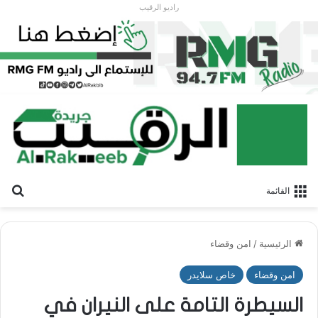
راديو الرقيب
بح
القائمة
الرئيسية
/
امن وقضاء
امن وقضاء
خاص سلايدر
السيطرة التامة على النيران في