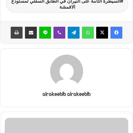
السيطرة التامة على النيران في الطابق السفلي لمستودع
ن
الاقمشة
ي
ا
واتساب
تيلقرام
ڤايبر
لاين
مشاركة عبر البريد
طباعة
alrakeeblb alrakeeblb