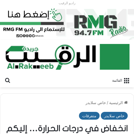
راديو الرقيب
بح
القائمة
الرئيسية
/
خاص سلايدر
خاص سلايدر
متفرقات
انخفاض في درجات الحرارة… إليكم