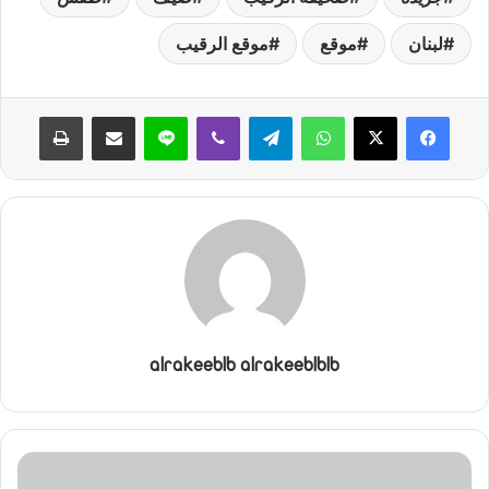
لبنان
موقع
موقع الرقيب
واتساب
تيلقرام
ڤايبر
لاين
مشاركة عبر البريد
طباعة
alrakeeblb alrakeeblblb