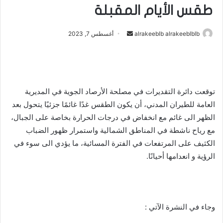
طقس الأيام المقبلة
أرسل
alrakeeblb alrakeeblblb
أغسطس 7, 2023
بريدا
إلكترونيا
توقعت دائرة التقديرات في مصلحة الأرصاد الجوية في المديرية
العامة للطيران المدني، أن يكون الطقس غدًا غائمًا جزئيًا يتحول بعد
الظهر الى غائم مع انخفاض في درجات الحرارة بخاصة على الجبال،
مع رياح ناشطة في المناطق الشمالية واستمرار ظهور الضباب
الكثيف على المرتفعات في الفترة المسائية، ما يؤدي الى سوء في
الرؤية و انعدامها أحيانًا.
وجاء في النشرة الآتي :