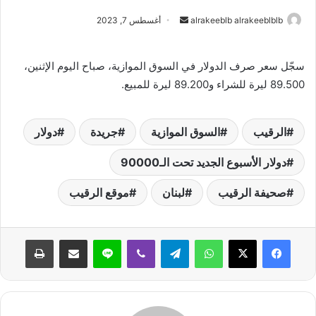
alrakeeblb alrakeeblblb
أ
أغسطس 7, 2023
ر
س
سجّل سعر صرف الدولار في السوق الموازية، صباح اليوم الإثنين،
ل
89.500 ليرة للشراء و89.200 ليرة للمبيع.
ب
ر
ي
الرقيب
السوق الموازية
جريدة
دولار
د
ا
دولار الأسبوع الجديد تحت الـ90000
إ
ل
صحيفة الرقيب
لبنان
موقع الرقيب
ك
ت
واتساب
تيلقرام
ڤايبر
لاين
مشاركة عبر البريد
طباعة
ر
و
ن
ي
ا