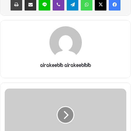
ي
ا
alrakeeblb alrakeeblblb