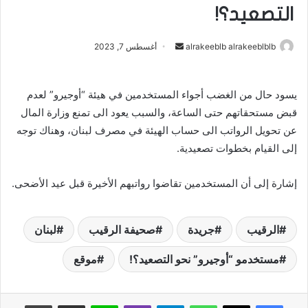
التصعيد؟!
alrakeeblb alrakeeblblb
أ
أغسطس 7, 2023
ر
س
يسود حال من الغضب أجواء المستخدمين في هيئة “أوجيرو” لعدم
ل
قبض مستحقاتهم حتى الساعة، والسبب يعود الى تمنع وزارة المال
ب
ر
عن تحويل الرواتب الى حساب الهيئة في مصرف لبنان، وهناك توجه
ي
إلى القيام بخطوات تصعيدية.
د
ا
إشارة إلى أن المستخدمين تقاضوا رواتبهم الأخيرة قبل عيد الأضحى.
إ
ل
الرقيب
جريدة
ك
صحيفة الرقيب
لبنان
ت
مستخدمو “أوجيرو” نحو التصعيد؟!
موقع
ر
و
ن
واتساب
تيلقرام
ڤايبر
لاين
مشاركة عبر البريد
طباعة