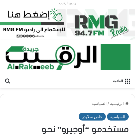
راديو الرقيب
بح
القائمة
الرئيسية
/
السياسية
السياسية
خاص سلايدر
مستخدمو “أوجيرو” نحو